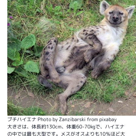
ブチハイエナ Photo by Zanzibarski from pixabay
大きさは、体長約130cm、体重60-70kgで、ハイエナ
の中では最も大型です。メスがオスよりも10％ほど大