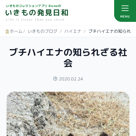
いきものコレクションアプリ Biomeの
いきもの発見日和
MENU
Life is closer than you think.
ホーム
/
いきものブログ
/
ハイエナ
/
ブチハイエナの知られざ
ブチハイエナの知られざる社
会
2020.02.24