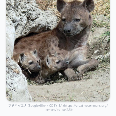
ブチハイエナ (Budgiekiller / CC BY-SA (https://creativecommons.org/
licenses/by-sa/2.5))