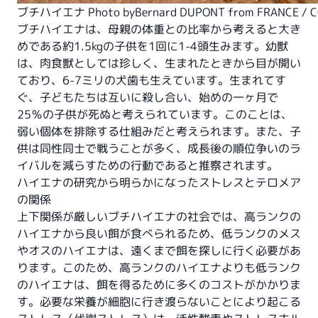
ブチハイエナ Photo by
Bernard DUPONT from FRANCE
/
C
ブチハイエナは、母親の体重との比率から考えると大き
めである約1.5kgの子供を1回に1-4頭生みます。幼獣
は、肉食獣としては珍しく、生まれたときから目が開い
ており、6-7ミリの犬歯も生えています。生まれてす
ぐ、子どもたちは互いに殺し合い、始めの一ヶ月で
25％の子供が死ぬと考えられています。このことは、
弱い個体を排除する仕組みだと考えられます。また、子
供は同性同士で戦うことが多く、成長後の順位争いのラ
イバルを減らすための行動であると推察されます。
ハイエナの研究から明らかになったストレスとテロメア
の関係
上下関係が厳しいブチハイエナの社会では、高ランクの
ハイエナから良い餌が食べられるため、低ランクのメス
やオスのハイエナは、遠くまで餌を探しに行く必要があ
ります。このため、高ランクのハイエナよりも低ランク
のハイエナは、餌を得るために多くのコストがかかりま
す。必要な栄養が細胞に行き渡らないことにより起こる