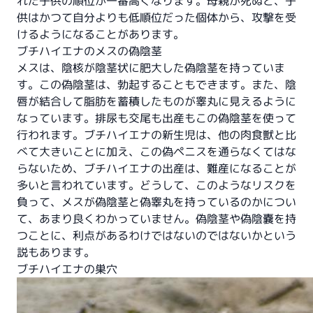
れた子供の順位が一番高くなります。母親が死ぬと、子
供はかつて自分よりも低順位だった個体から、攻撃を受
けるようになることがあります。
ブチハイエナのメスの偽陰茎
メスは、陰核が陰茎状に肥大した偽陰茎を持っていま
す。この偽陰茎は、勃起することもできます。また、陰
唇が結合して脂肪を蓄積したものが睾丸に見えるように
なっています。排尿も交尾も出産もこの偽陰茎を使って
行われます。ブチハイエナの新生児は、他の肉食獣と比
べて大きいことに加え、この偽ペニスを通らなくてはな
らないため、ブチハイエナの出産は、難産になることが
多いと言われています。どうして、このようなリスクを
負って、メスが偽陰茎と偽睾丸を持っているのかについ
て、あまり良くわかっていません。偽陰茎や偽陰嚢を持
つことに、利点があるわけではないのではないかという
説もあります。
ブチハイエナの巣穴