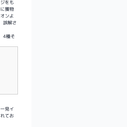
ージをも
繁に獲物
イオンよ
、誤解さ
、4種そ
、一見イ
られてお