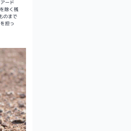
、アード
フを除く残
ものまで
割を担っ