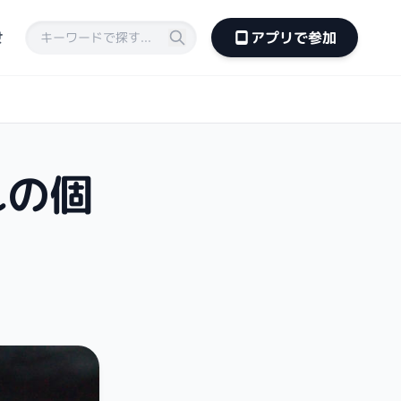
せ
アプリで参加
れの個