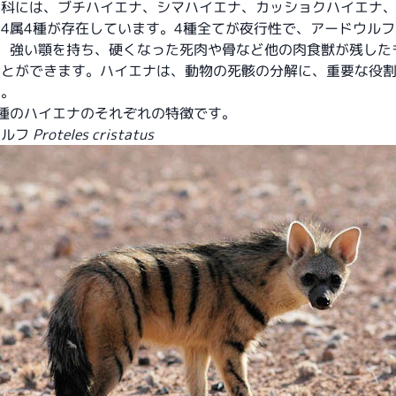
ナ科には、ブチハイエナ、シマハイエナ、カッショクハイエナ
4属4種が存在しています。4種全てが夜行性で、アードウル
は、強い顎を持ち、硬くなった死肉や骨など他の肉食獣が残した
ことができます。ハイエナは、動物の死骸の分解に、重要な役
す。
種のハイエナのそれぞれの特徴です。
ウルフ
Proteles cristatus