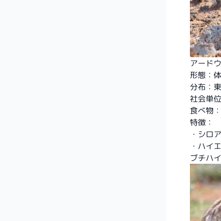
アードウル
形態：体
分布：
社会単
食べ物
特徴：
・シロア
・ハイ
ブチハ