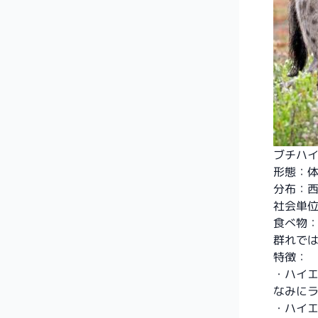
ブチハイエ
形態：体重
分布：
社会単
食べ物
群れで
特徴：
・ハイ
なみにラ
・ハイ