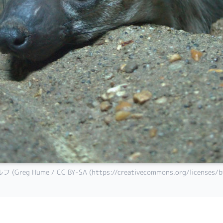
Greg Hume / CC BY-SA (https://creativecommons.org/licenses/by