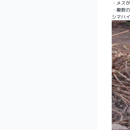
・メス
・複数
シマハ