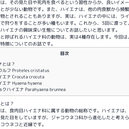
ナは、その見た目や死肉を食べるという習性からか、良いイメ
ことが少ない動物です。また、ハイエナは、他の肉食獣から頻
動物とされることもありますが、実は、ハイエナの中には、ラ
分で狩りをすることが多い種もいます。これから、3回に渡って
なハイエナの興味深い生態についてお話したいと思います。
と呼ばれるハイエナ科の動物は、実は4種存在します。今回は
の特徴についてのお話です。
目次
ナとは？
フ Proteles cristatus
ナ Crocuta crocuta
ナ Hyaena hyaena
ハイエナ Parahyaena brunnea
ナとは？
ナは、食肉目ハイエナ科に属する動物の総称です。ハイエナは
た見た目をしていますが、ジャコウネコ科から進化したと考え
ャコウネコと近縁です。