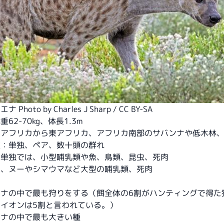
ナ Photo by
Charles J Sharp
/
CC BY-SA
62-70kg、体長1.3m
西アフリカから東アフリカ、アフリカ南部のサバンナや低木林
位：単独、ペア、数十頭の群れ
：単独では、小型哺乳類や魚、鳥類、昆虫、死肉
は、ヌーやシマウマなど大型の哺乳類、死肉
エナの中で最も狩りをする（餌全体の6割がハンティングで得た
イオンは5割と言われている。）
エナの中で最も大きい種