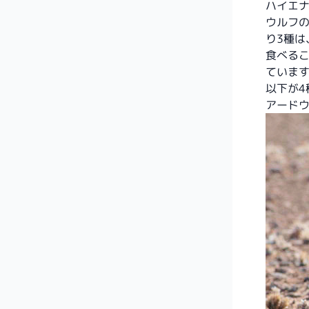
ハイエ
ウルフの
り3種
食べる
ていま
以下が4
アード