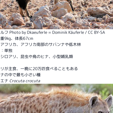
フ Photo
by Dkaeuferle = Dominik Käuferle
/
CC BY-SA
重9kg、体長67cm
東アフリカ、アフリカ南部のサバンナや低木林
位：単独
：シロアリ、昆虫や鳥のヒナ、小型哺乳類
リが主食、一晩に20万匹食べることもある
エナの中で最も小さい種
イエナ
Crocuta crocuta