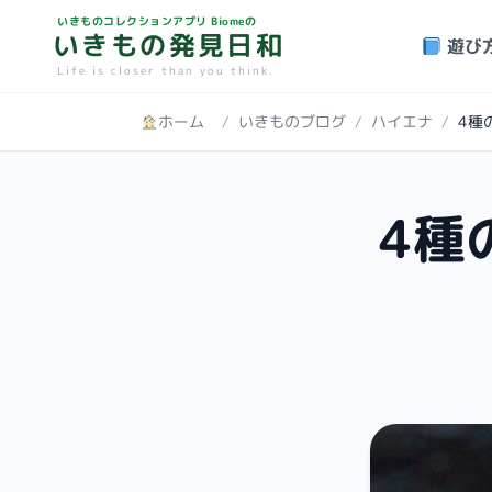
いきものコレクションアプリ Biomeの
いきもの発見日和
遊び
Life is closer than you think.
ホーム
/
いきものブログ
/
ハイエナ
/
4種
4種