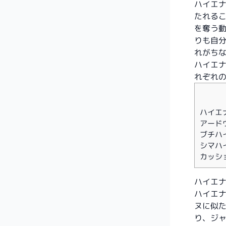
ハイエ
たれる
を奪う
りも自
れがち
ハイエナ
れぞれ
ハイエ
アードウル
ブチハイエ
シマハイエ
カッショク
ハイエ
ハイエ
ヌに似
り、ジ