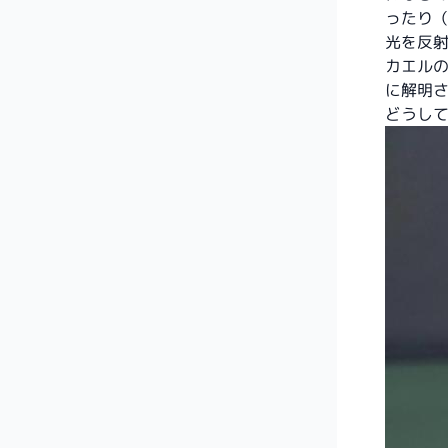
ったり
光を反
カエル
に解明
どうし