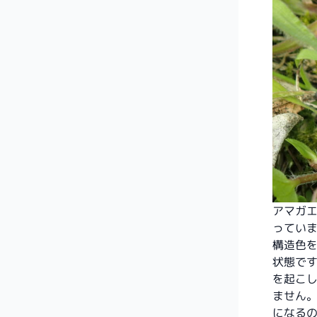
アマガ
ってい
構造色
状態で
を起こ
ません
になる