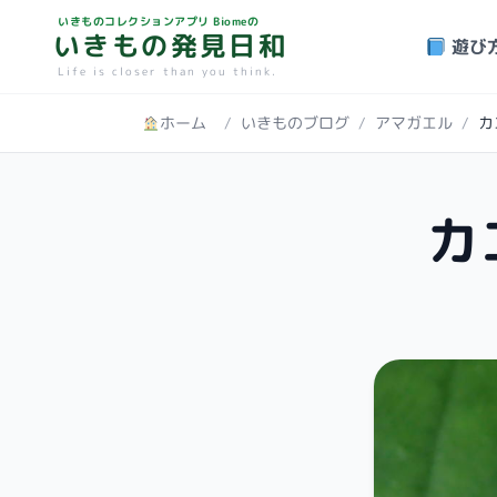
いきものコレクションアプリ Biomeの
いきもの発見日和
遊び
Life is closer than you think.
ホーム
/
いきものブログ
/
アマガエル
/
カ
カ