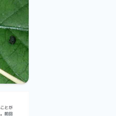
たことが
う。
前回