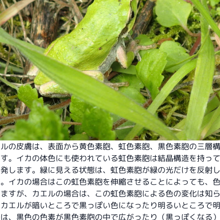
エルの皮膚は、表面から黄色素胞、虹色素胞、黒色素胞の三層
ます。イカの体色にも使われている虹色素胞は結晶構造を持っ
を発します。緑に見える状態は、虹色素胞が緑の光だけを反射
す。イカの場合はこの虹色素胞を伸縮させることによっても、
しますが、カエルの場合は、この虹色素胞による色の変化は知
。カエルが暗いところで黒っぽい色になったり明るいところで
のは、黒色の色素が黒色素胞の中で広がったり（黒っぽくなる