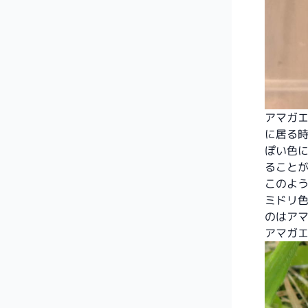
アマガ
に居る
ぽい色
ること
このよ
ミドリ
のはア
アマガ