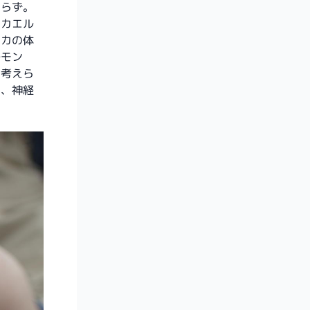
わらず。
、カエル
イカの体
ルモン
と考えら
く、神経