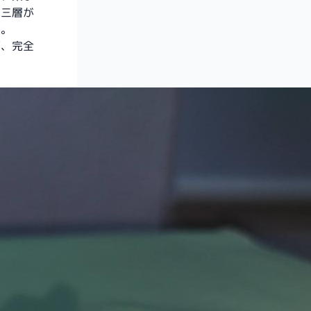
ら三層が
す。
だ、完全