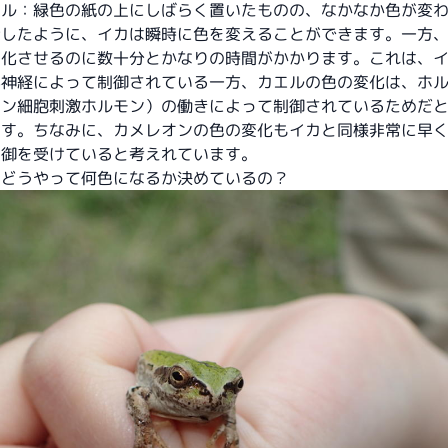
エル：緑色の紙の上にしばらく置いたものの、なかなか色が変
話したように、イカは瞬時に色を変えることができます。一方
変化させるのに数十分とかなりの時間がかかります。これは、
が神経によって制御されている一方、カエルの色の変化は、ホ
ニン細胞刺激ホルモン）の働きによって制御されているためだ
ます。ちなみに、カメレオンの色の変化もイカと同様非常に早
制御を受けていると考えれています。
はどうやって何色になるか決めているの？