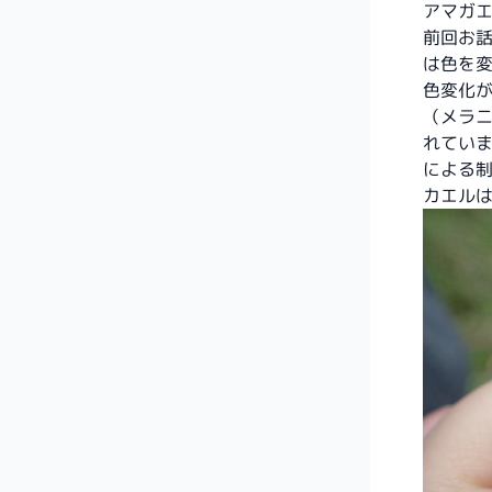
アマガ
前回お
は色を
色変化
（メラ
れてい
による
カエル