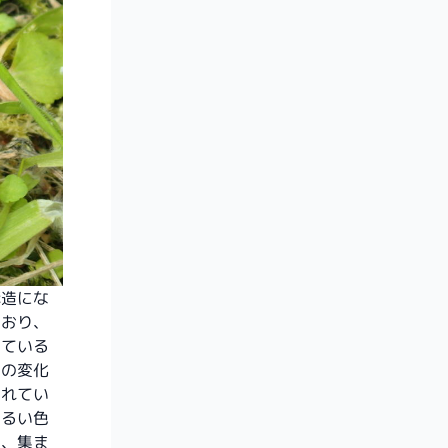
構造にな
ており、
している
色の変化
られてい
明るい色
）、集ま