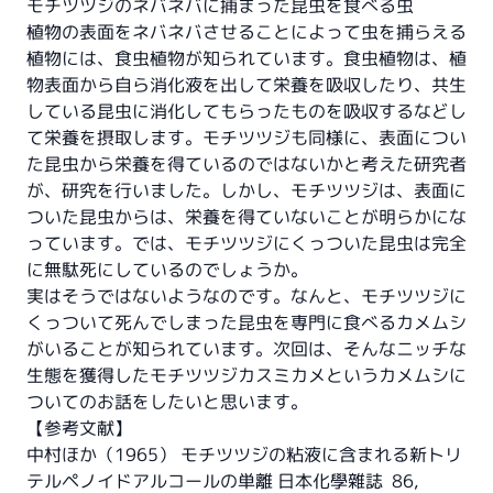
モチツツジのネバネバに捕まった昆虫を食べる虫
植物の表面をネバネバさせることによって虫を捕らえる
植物には、食虫植物が知られています。食虫植物は、植
物表面から自ら消化液を出して栄養を吸収したり、共生
している昆虫に消化してもらったものを吸収するなどし
て栄養を摂取します。モチツツジも同様に、表面につい
た昆虫から栄養を得ているのではないかと考えた研究者
が、研究を行いました。しかし、モチツツジは、表面に
ついた昆虫からは、栄養を得ていないことが明らかにな
っています。では、モチツツジにくっついた昆虫は完全
に無駄死にしているのでしょうか。
実はそうではないようなのです。なんと、モチツツジに
くっついて死んでしまった昆虫を専門に食べるカメムシ
がいることが知られています。
次回
は、そんなニッチな
生態を獲得したモチツツジカスミカメというカメムシに
ついてのお話をしたいと思います。
【参考文献】
中村ほか（1965） モチツツジの粘液に含まれる新トリ
テルペノイドアルコールの単離 日本化學雜誌 86,