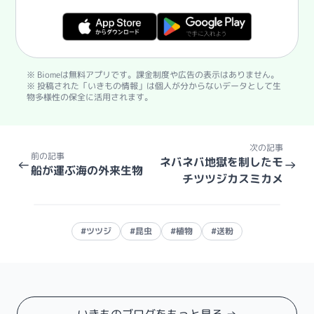
※ Biomeは無料アプリです。課金制度や広告の表示はありません。
※ 投稿された「いきもの情報」は個人が分からないデータとして生
物多様性の保全に活用されます。
次の記事
前の記事
ネバネバ地獄を制したモ
←
→
船が運ぶ海の外来生物
チツツジカスミカメ
#ツツジ
#昆虫
#植物
#送粉