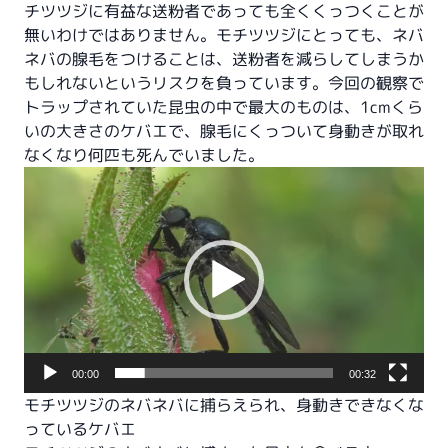
チツツジに有益な送粉者であっても全くくっつくことが
無いわけではありません。モチツツジにとっても、ネバ
ネバの腺毛をつけることは、送粉者を減らしてしまうか
もしれないというリスクを負っています。今回の観察で
トラップされていた昆虫の中で最大のものは、1cmくら
いの大きさのケバエで、腺毛にくっついて身動きが取れ
なくなり何匹も死んでいました。
動
画
プ
レ
ー
ヤ
ー
00:00
00:32
モチツツジのネバネバに捕らえられ、身動きできなくな
っているケバエ