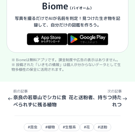
Biome
（バイオーム）
写真を撮るだけでAIが名前を判定！
見つけた生き物を記
録して、自分だけの図鑑を作ろう。
※ Biomeは無料アプリです。課金制度や広告の表示はありません。
※ 投稿された「いきもの情報」は個人が分からないデータとして生
物多様性の保全に活用されます。
前の記事
次の記事
奈良の若草山でシカに食
花と送粉者、持ちつ持た
←
→
べられずに残る植物
れつ
#昆虫
#植物
#生態系
#花
#送粉