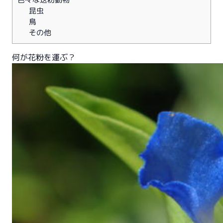
昆虫
鳥
その他
何が花粉を運ぶ？