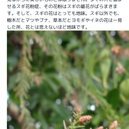
せるスギ花粉症、その花粉はスギの雄花がばらまきま
す。そして、スギの花はとっても地味。スギ以外でも、
樹木だとマツやブナ、草本だとヨモギやイネの花は一見
した所、花とは思えないほど地味です。