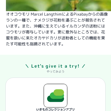
オオコウモリ
Marcel Langthim
による
Pixabay
からの画像
ランの一種で、ナメクジが花粉を運ぶことが報告されて
います。また、沖縄に生えているイルカンダの送粉には
コウモリが寄与しています。更に意外なところでは、花
蜜を吸いに来たオカヤドカリが送粉者としての機能を果
たす可能性も指摘されています。
＼ Let's give it a try! ／
やってみよう
いきものコレクションアプリ