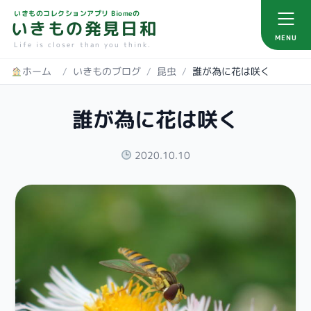
いきものコレクションアプリ Biomeの
いきもの発見日和
MENU
Life is closer than you think.
ホーム
/
いきものブログ
/
昆虫
/
誰が為に花は咲く
誰が為に花は咲く
2020.10.10