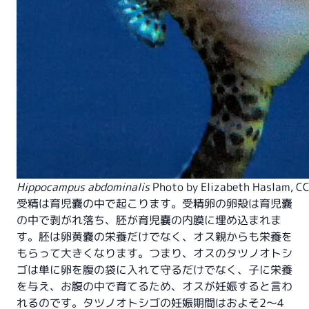
Hippocampus abdominalis
Photo by
Elizabeth Haslam
,
CC
受精は育児嚢の中で起こります。受精卵の卵殻は育児嚢
の中で剥がれ落ち、胚が育児嚢の内膜に埋め込まれま
す。胚は卵黄嚢の栄養だけでなく、オス親からも栄養を
もらって大きくなります。つまり、オスのタツノオトシ
ゴは単に卵を腹の袋に入れて守るだけでなく、子に栄養
を与え、お腹の中で育てるため、オスが妊娠すると言わ
れるのです。タツノオトシゴの妊娠期間はおよそ2〜4