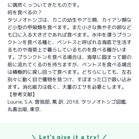
に偶然くっついてきたものです。
何を食べるの？
タツノオトシゴは、カニの幼生やアミ類、カイアシ類な
ど小型の甲殻類を食べます。また小さな魚やその卵など
も口に入る大きさであれば食べます。水中を漂うプラン
クトンを食べる種と、ベントスと呼ばれる海底で生活す
るものや海草上で暮らしているものを食べる種がいま
す。プランクトンを食べる場合は、海草に掴まって眼の
前に流れてくるのを待ちますが、ベントスを食べる場合
は積極的に探し回って食べます。どちらにしても、左右
別々に動く目で獲物を見つけ、すぼまった口で吸い込み
ます。消化能力は低く、大量のエサを必要とします。
【参考文献】
Lourie, S.A. 曽我部, 篤 訳. 2018. タツノオトシゴ図鑑.
丸善出版, 東京.
＼ Let's give it a try! ／