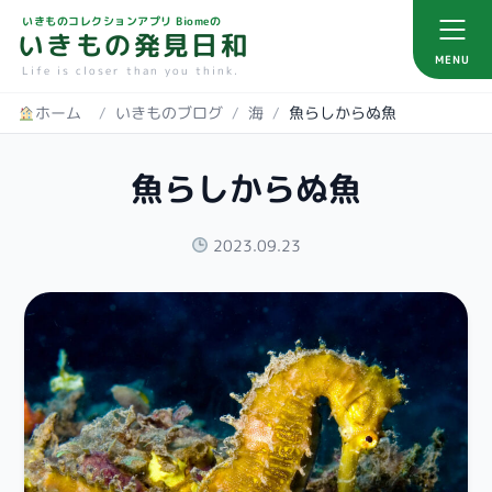
いきものコレクションアプリ Biomeの
いきもの発見日和
MENU
Life is closer than you think.
ホーム
/
いきものブログ
/
海
/
魚らしからぬ魚
魚らしからぬ魚
2023.09.23