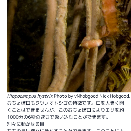
Hippocampus hystrix
Photo by v
Nhobgood Nick Hobgood
おちょぼ口もタツノオトシゴの特徴です。口を大きく開
くことはできませんが、このおちょぼ口によりエサを約
1000分の6秒の速さで吸い込むことができます。
別々に動かせる目
左右の目は別々に動かすことができます。このことによ