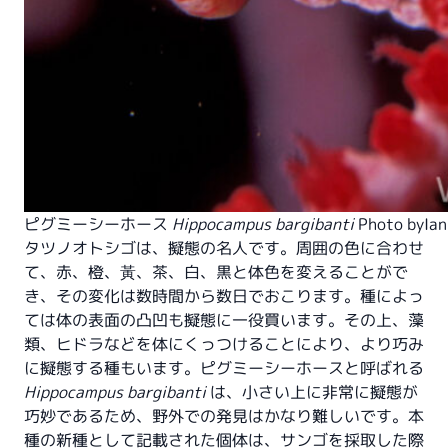
ピグミーシーホース
Hippocampus bargibanti
Photo by
Ian
タツノオトシゴは、擬態の名人です。周囲の色に合わせ
て、赤、橙、黃、茶、白、黒と体色を変えることがで
き、その変化は数時間から数日でおこります。種によっ
ては体の表面の凸凹も擬態に一役買います。その上、藻
類、ヒドラなどを体にくっつけることにより、より巧み
に擬態する種もいます。ピグミーシーホースと呼ばれる
Hippocampus bargibanti
は、小さい上に非常に擬態が
巧妙であるため、野外での発見はかなり難しいです。本
種の新種として記載された個体は、サンゴを採取した際