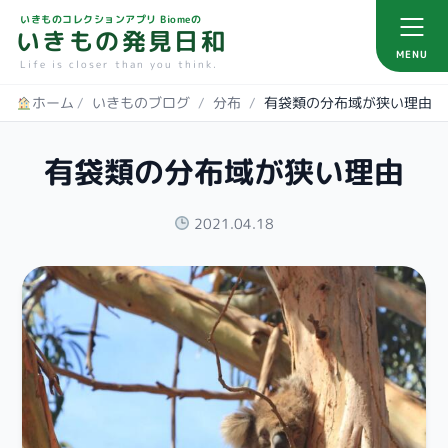
いきものコレクションアプリ Biomeの
いきもの発見日和
MENU
Life is closer than you think.
ホーム
/
いきものブログ
/
分布
/
有袋類の分布域が狭い理由
有袋類の分布域が狭い理由
2021.04.18