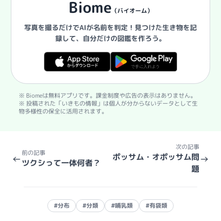
Biome
（バイオーム）
写真を撮るだけでAIが名前を判定！
見つけた生き物を記
録して、自分だけの図鑑を作ろう。
※ Biomeは無料アプリです。課金制度や広告の表示はありません。
※ 投稿された「いきもの情報」は個人が分からないデータとして生
物多様性の保全に活用されます。
次の記事
前の記事
ポッサム・オポッサム問
←
→
ツクシって一体何者？
題
#分布
#分類
#哺乳類
#有袋類