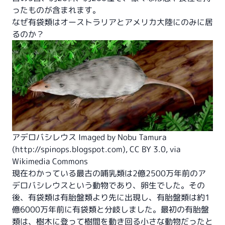
ったものが含まれます。
なぜ有袋類はオーストラリアとアメリカ大陸にのみに居
るのか？
アデロバシレウス Imaged by
Nobu Tamura
(http://spinops.blogspot.com)
,
CC BY 3.0
, via
Wikimedia Commons
現在わかっている最古の哺乳類は2億2500万年前のア
デロバシレウスという動物であり、卵生でした。その
後、有袋類は有胎盤類より先に出現し、有胎盤類は約1
億6000万年前に有袋類と分岐しました。最初の有胎盤
類は、樹木に登って樹間を動き回る小さな動物だったと