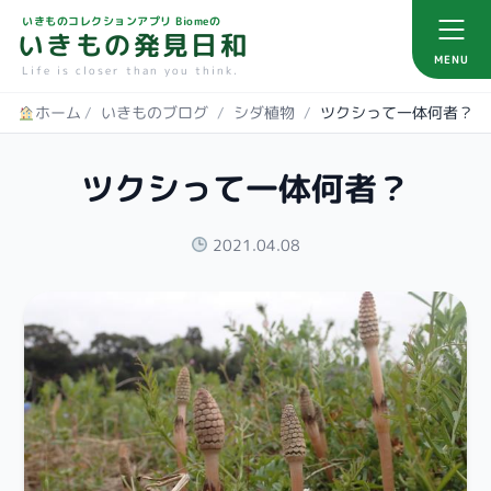
いきものコレクションアプリ Biomeの
いきもの発見日和
MENU
Life is closer than you think.
ホーム
/
いきものブログ
/
シダ植物
/
ツクシって一体何者？
ツクシって一体何者？
2021.04.08