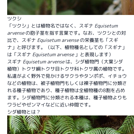
ツクシ
「ツクシ」とは植物名ではなく、スギナ
Equisetum
arvense
の胞子茎を指す言葉です。なお、ツクシとの対
比で、スギナ
Equisetum arvense
の栄養茎も「スギ
ナ」と呼びます。（以下、植物種名としての「スギナ」
は「スギナ
Equisetum arvense
」と表現します）
スギナ
Equisetum arvense
は、シダ植物門（大葉シダ
植物）トクサ綱トクサ目トクサ科トクサ属の植物です。
私達がよく野外で見かけるサクラやタンポポ、イチョウ
などの植物は、被子植物門もしくは裸子植物門に分類さ
れる種子植物であり、種子植物は全植物種の8割を占め
ます。シダ植物門に分類される本種は、種子植物よりも
ワラビやゼンマイなどに近い仲間です。
シダ植物とは？