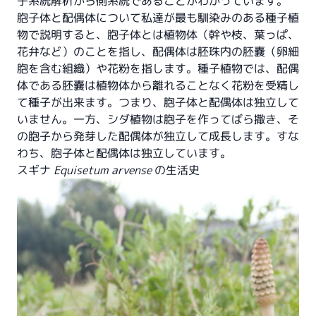
子系統解析から側系統であることがわかっています。
胞子体と配偶体について私達が最も馴染みのある種子植
物で説明すると、胞子体とは植物体（幹や枝、葉っぱ、
花弁など）のことを指し、配偶体は胚珠内の胚嚢（卵細
胞を含む組織）や花粉を指します。種子植物では、配偶
体である胚嚢は植物体から離れることなく花粉を受精し
て種子が出来ます。つまり、胞子体と配偶体は独立して
いません。一方、シダ植物は胞子を作ってばら撒き、そ
の胞子から発芽した配偶体が独立して成長します。すな
わち、胞子体と配偶体は独立しています。
スギナ
Equisetum arvense
の生活史