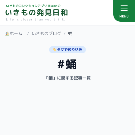
いきものコレクションアプリ Biomeの
いきもの発見日和
MENU
Life is closer than you think.
ホーム
/
いきものブログ
/
蛹
タグで絞り込み
#蛹
「蛹」に関する記事一覧