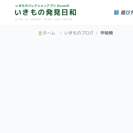
いきものコレクションアプリ Biomeの
いきもの発見日和
遊び
Life is closer than you think.
ホーム
/
いきものブログ
/
甲殻類