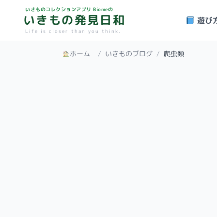
いきものコレクションアプリ Biomeの
いきもの発見日和
遊び
Life is closer than you think.
ホーム
/
いきものブログ
/
爬虫類