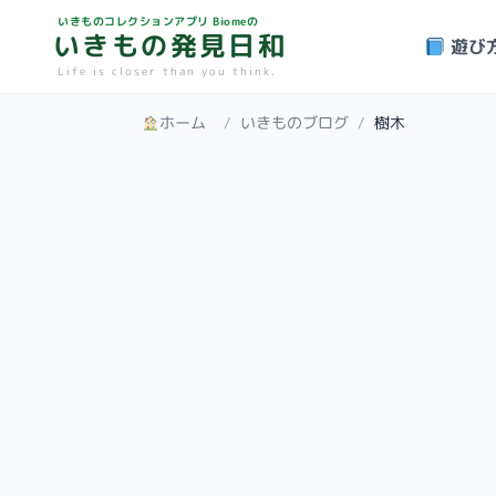
いきものコレクションアプリ Biomeの
いきもの発見日和
遊び
Life is closer than you think.
ホーム
/
いきものブログ
/
樹木