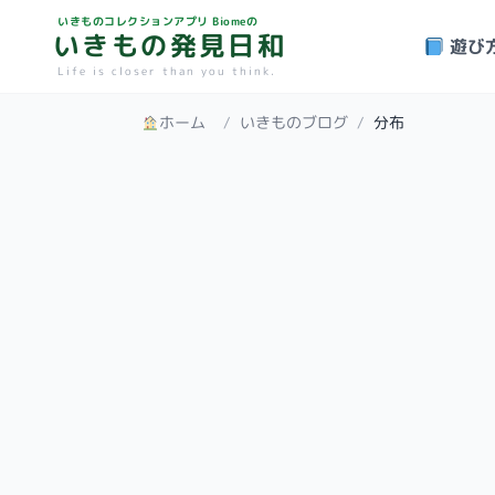
いきものコレクションアプリ Biomeの
いきもの発見日和
遊び
Life is closer than you think.
ホーム
/
いきものブログ
/
分布