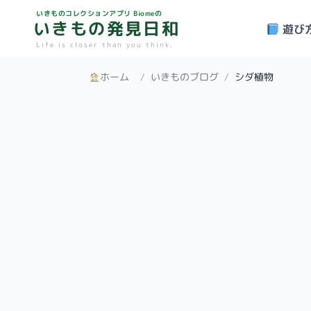
いきものコレクションアプリ Biomeの
いきもの発見日和
遊び
Life is closer than you think.
ホーム
/
いきものブログ
/
シダ植物