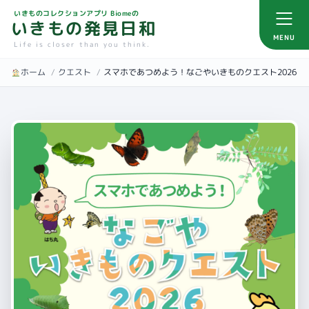
いきものコレクションアプリ Biomeの
いきもの発見日和
MENU
Life is closer than you think.
ホーム
/
クエスト
/
スマホであつめよう！なごやいきものクエスト2026