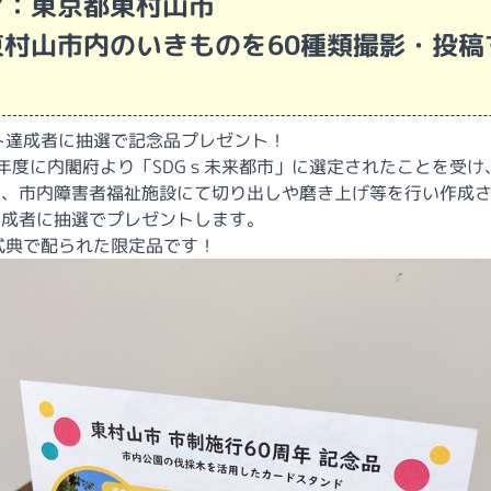
ア：東京都東村山市
東村山市内のいきもの
を60種類撮影・投稿
！
ト達成者に抽選で記念品プレゼント！
年度に内閣府より「SDGｓ未来都市」に選定されたことを受け
て、市内障害者福祉施設にて切り出しや磨き上げ等を行い作成
達成者に抽選でプレゼントします。
式典で配られた限定品です！