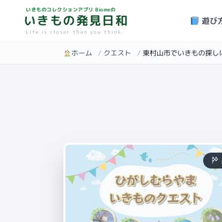
いきものコレクションアプリ Biomeの
いきもの発見日和
遊び
Life is closer than you think.
ホーム
/
クエスト
/
東村山市でいきもの探し