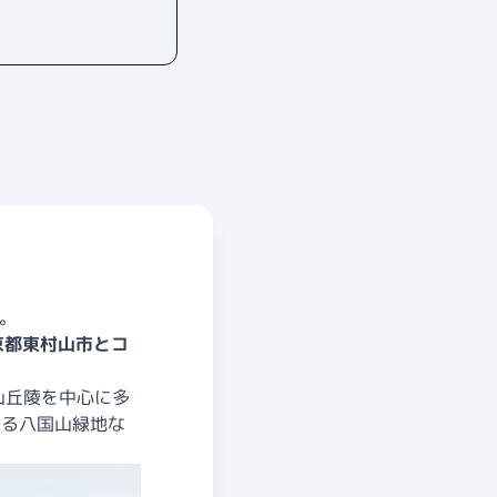
。
京都東村山市とコ
山丘陵を中心に多
いる八国山緑地な