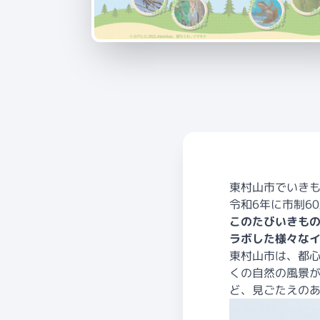
東村山市でいき
令和6年に市制6
このたびいきもの
ラボした様々な
東村山市は、都心
くの自然の風景
ど、見ごたえの