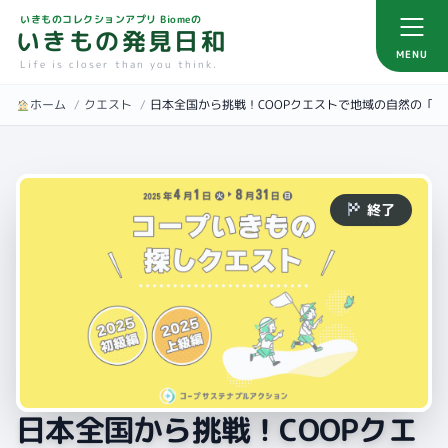
いきものコレクションアプリ Biomeの
いきもの発見日和
MENU
Life is closer than you think.
ホーム
/
クエスト
/
日本全国から挑戦！COOPクエストで地域の自然の「
終了
日本全国から挑戦！COOPクエ