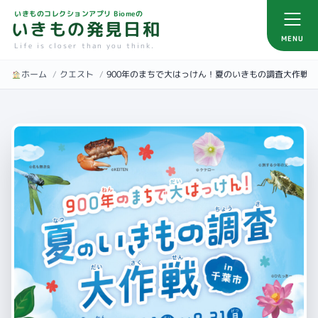
いきものコレクションアプリ Biomeの
いきもの発見日和
MENU
Life is closer than you think.
ホーム
/
クエスト
/
900年のまちで大はっけん！夏のいきもの調査大作戦 i