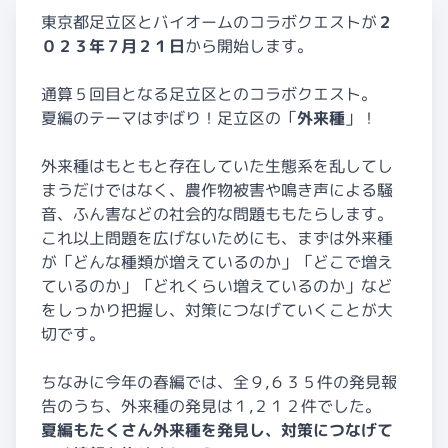
東京都足立区とバイオームのコラボクエストが
２
０２３年７月２１日
から開始します。
通算５回目となる足立区とのコラボクエスト。
夏編のテーマはずばり！足立区の「
外来種
」！
外来種はもともと存在していた生態系を乱してし
まうだけではなく、農作物被害や鳴き声による騒
音、ふん害などの社会的な問題ももたらします。
これ以上問題を広げないためにも、まずは外来種
が「どんな種類が増えているのか」「どこで増え
ているのか」「どれくらい増えているのか」など
をしっかり把握し、対策につなげていくことが大
切です。
ちなみに今年の春編では、全９,６３５件の発見報
告のうち、外来種の発見は１,２１２件でした。
夏編もたくさん外来種を発見し、対策につなげて