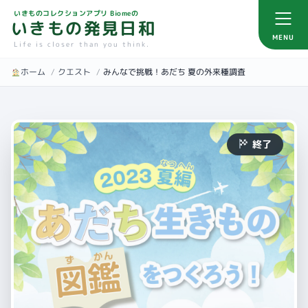
いきものコレクションアプリ Biomeの
いきもの発見日和
MENU
Life is closer than you think.
ホーム
/
クエスト
/
みんなで挑戦！あだち 夏の外来種調査
終了