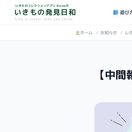
いきものコレクションアプリ Biomeの
いきもの発見日和
遊び
Life is closer than you think.
ホーム
/
お知らせ
/
レ
【中間