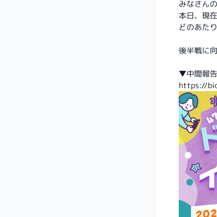
みなさん
本日、現
どのあた
後半戦に
▼中間報
https://b