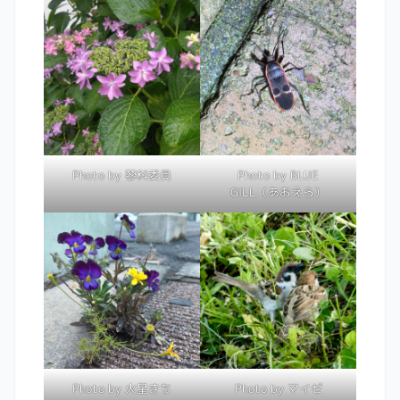
Photo by 蓼科委員
Photo by BLUE
GILL（あおえら）
Photo by 火星きち
Photo by マイゼ