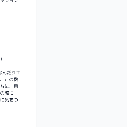
ッション
水）
なんだクエ
、この機
ちに、目
の際に
に気をつ