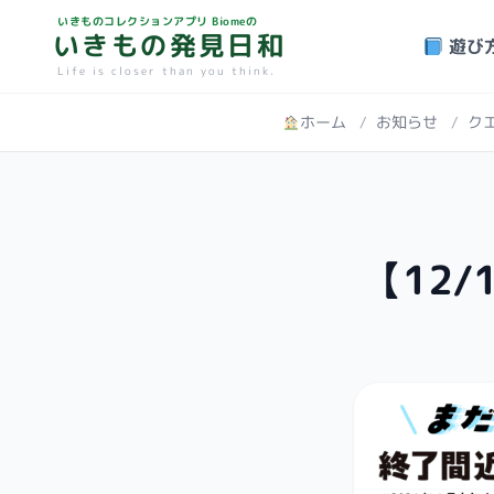
いきものコレクションアプリ Biomeの
いきもの発見日和
遊び
Life is closer than you think.
ホーム
/
お知らせ
/
ク
【12