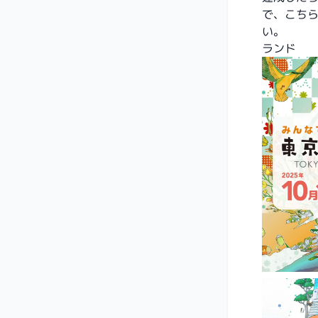
で、こち
い。
ランド