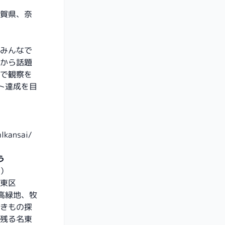
賀県、奈
みんなで
から話題
で観察を
ト達成を目
lkansai/
う
日）
東区
高緑地、牧
きもの探
残る名東