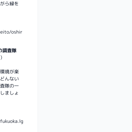
がら緑を
eito/oshir
の調査隊
金）
環境が楽
どんない
査隊の一
しましょ
.fukuoka.lg