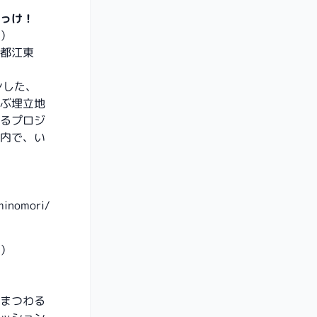
っけ！
水）
都江東
ンした、
ぶ埋立地
るプロジ
内で、い
minomori/
水）
まつわる