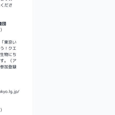
認くださ
査団
月）
「東京い
う！クエ
生物にち
す。（ア
参加登録
kyo.lg.jp/
木）