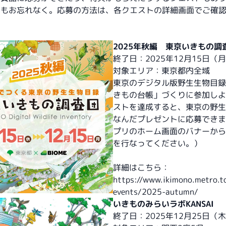
らもお忘れなく。応募の方法は、各クエストの詳細画面でご確
2025年秋編 東京いきもの調
終了日：2025年12月15日（
対象エリア：東京都内全域
東京のデジタル版野生生物目録
きもの台帳」づくりに参加しよ
ストを達成すると、東京の野生
なんだプレゼントに応募できま
プリのホーム画面のバナーから
を行なってください。）
詳細はこちら：
https://www.ikimono.metro.to
events/2025-autumn/
いきものみらいラボKANSAI
終了日：2025年12月25日（