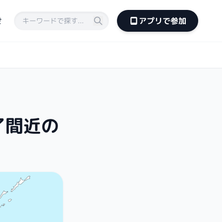
せ
アプリで参加
了間近の