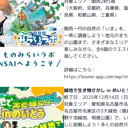
対象エリア：関西2府5県
（大阪府、京都府、兵庫県、滋
良県、和歌山県、三重県）
関西一円の自然の「いま」を、
一斉に調査しよう！地元のまち
の公園まで、さまざまなエリア
楽しみながら、全6個のクエス
指してください。
詳細はこちら：
https://biome-app.com/wp/im
緑地で生き物さがし in めいと
終了日：2025年12月14日（
対象エリア：愛知県名古屋市名
名古屋市名東区の3大緑地（猪
野ケ池緑地、明徳公園）で、い
しに挑戦しよう！多くの自然が