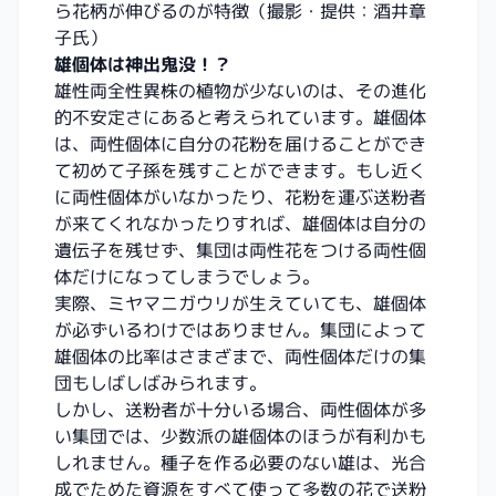
ら花柄が伸びるのが特徴（撮影・提供：酒井章
子氏）
雄個体は神出鬼没！？
雄性両全性異株の植物が少ないのは、その進化
的不安定さにあると考えられています。雄個体
は、両性個体に自分の花粉を届けることができ
て初めて子孫を残すことができます。もし近く
に両性個体がいなかったり、花粉を運ぶ送粉者
が来てくれなかったりすれば、雄個体は自分の
遺伝子を残せず、集団は両性花をつける両性個
体だけになってしまうでしょう。
実際、ミヤマニガウリが生えていても、雄個体
が必ずいるわけではありません。集団によって
雄個体の比率はさまざまで、両性個体だけの集
団もしばしばみられます。
しかし、送粉者が十分いる場合、両性個体が多
い集団では、少数派の雄個体のほうが有利かも
しれません。種子を作る必要のない雄は、光合
成でためた資源をすべて使って多数の花で送粉