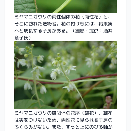
ミヤマニガウリの両性個体の花（両性花）と、
そこに訪れた送粉者。花の付け根には、将来実
へと成長する子房がある。（撮影・提供：酒井
章子氏）
ミヤマニガウリの雄個体の花序（雄花）．雄花
は実をつけないため、両性花に見られる子房の
ふくらみがない。また、すっと上にのびる軸か