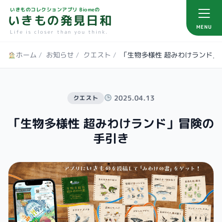
いきものコレクションアプリ Biomeの
いきもの発見日和
MENU
Life is closer than you think.
ホーム
/
お知らせ
/
クエスト
/
「生物多様性 超みわけランド」
2025.04.13
クエスト
「生物多様性 超みわけランド」冒険の
手引き