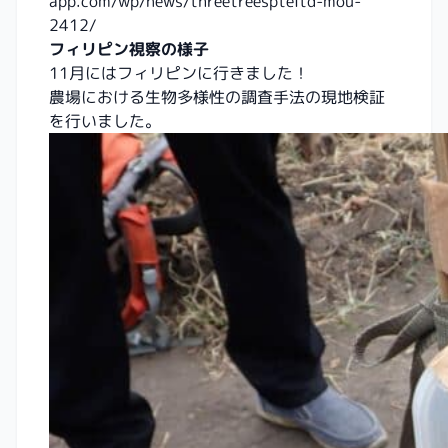
app.com/wp/news/threetreespteltd-mou-
2412/
フィリピン視察の様子
11月にはフィリピンに行きました！
農場における生物多様性の調査手法の現地検証
を行いました。