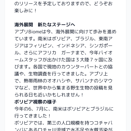
のリリースを予定しておりますので、どうぞお
楽しみに！
海外展開 新たなステージへ
アプリBiomeは今、海外展開に向けて歩みを進め
ています。南米はボリビア、ブラジル、東南ア
ジアはフィリピン、インドネシア、シンガポー
ル、さらにアフリカ ガーナまで、今年バイオ
ームスタッフが出かけた国は
３大陸７ヶ国
に及
びます。各国で現地のカウンターパートとの協
議や、生物調査を行ってきました。アプリ上
で、熱帯雨林のオオハシや、サバンナのシマウ
マなど、世界中から集まる野生生物の投稿を見
られる日も近いかもしれません！
ボリビア視察の様子
今年の6、7月に、南米はボリビアとブラジルに
行ってきました！
ボリビアでは、第三の人口規模を持つコチャバ
ンバにあるロチャ川流域で水不足や水質汚染が