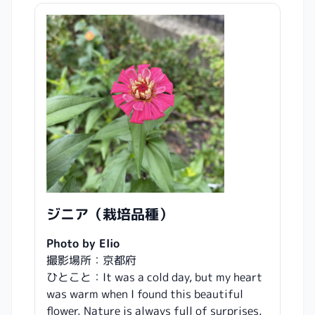
ジニア（栽培品種）
Photo by Elio
撮影場所：京都府
ひとこと：It was a cold day, but my heart
was warm when I found this beautiful
flower. Nature is always full of surprises,