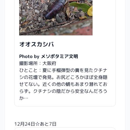
オオスカシバ
Photo by メソポタミア文明
撮影場所：大阪府
ひとこと：夏に手榴弾型の糞を見たクチナ
シの花壇で発見。お尻どころかほぼ全身隠
せてない。近くの他の蛹もあまり潜れてお
らず。クチナシの陰だから安全なんだろう
か…
12月24日☆あと7日