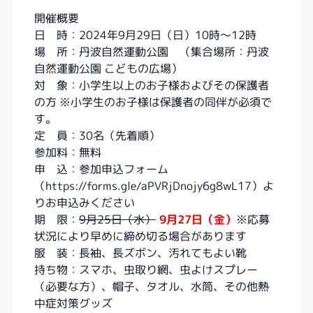
開催概要
日 時：2024年9月29日（日）10時～12時
場 所：丹波自然運動公園 （集合場所：丹波
自然運動公園 こどもの広場）
対 象：小学生以上のお子様およびその保護者
の方 ※小学生のお子様は保護者の同伴が必須で
す。
定 員：30名（先着順）
参加料：無料
申 込：参加申込フォーム
（
https://forms.gle/aPVRjDnojy6g8wL17
）よ
りお申込みください
期 限：
9月25日（水）
9月27日（金）
※応募
状況により早めに締め切る場合があります
服 装：長袖、長ズボン、汚れてもよい靴
持ち物：スマホ、虫取り網、虫よけスプレー
（必要な方）、帽子、タオル、水筒、その他熱
中症対策グッズ