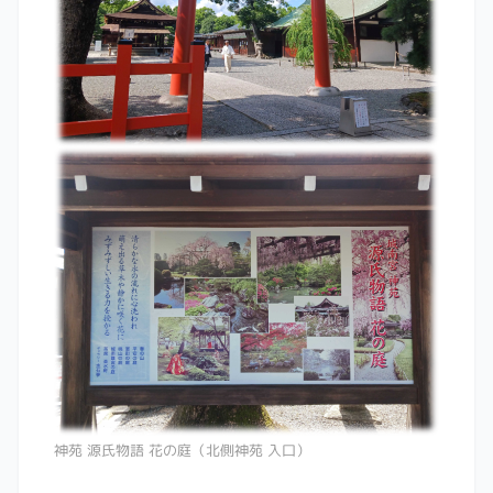
神苑 源氏物語 花の庭（北側神苑 入口）