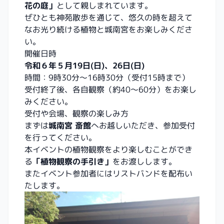
花の庭」
として親しまれています。
ぜひとも神苑散歩を通じて、悠久の時を超えて
なお光り続ける植物と城南宮をお楽しみくださ
い。
開催日時
令和６年５月19日(日)、26日(日)
時間：9時30分～16時30分（受付15時まで）
受付終了後、各自観察（約40～60分）をお楽し
みください。
受付や会場、観察の楽しみ方
まずは
城南宮 斎館
へお越しいただき、参加受付
を行ってください。
本イベントの植物観察をより楽しむことができ
る
「植物観察の手引き」
をお渡しします。
またイベント参加者にはリストバンドを配布い
たします。