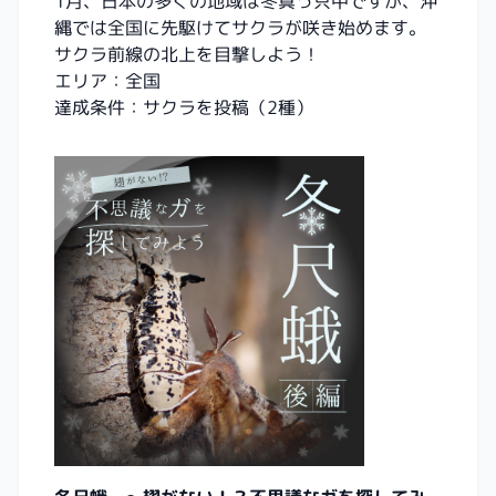
1月、日本の多くの地域は冬真っ只中ですが、沖
縄では全国に先駆けてサクラが咲き始めます。
サクラ前線の北上を目撃しよう！
エリア：全国
達成条件：サクラを投稿（2種）