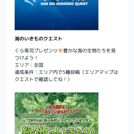
海のいきものクエスト
くら寿司プレゼンツ
豊かな海の生物たちを見
つけよう！
エリア：全国
達成条件：エリア内で5種投稿（エリアマップは
クエストで確認してね！）