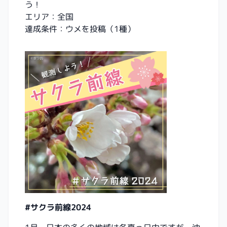
う！
エリア：全国
達成条件：ウメを投稿（1種）
#サクラ前線2024