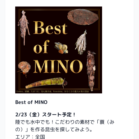
Best of MINO
2/23（金）スタート予定！
陸でも水中でも！こだわりの素材で「蓑（み
の）」を作る昆虫を探してみよう。
エリア：全国