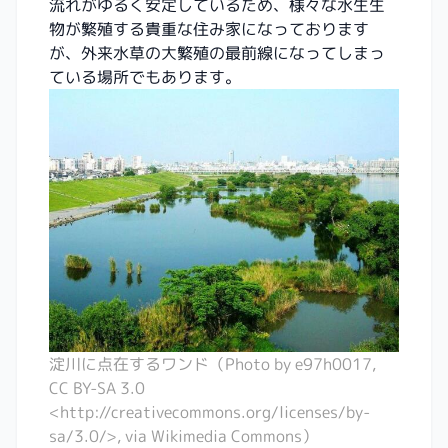
流れがゆるく安定しているため、様々な水生生
物が繁殖する貴重な住み家になっております
が、外来水草の大繁殖の最前線になってしまっ
ている場所でもあります。
淀川に点在するワンド（Photo by e97h0017,
CC BY-SA 3.0
<http://creativecommons.org/licenses/by-
sa/3.0/>, via Wikimedia Commons）