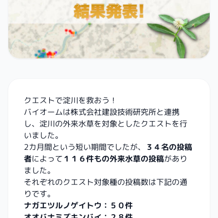
クエストで淀川を救おう！
バイオームは株式会社建設技術研究所と連携
し、淀川の外来水草を対象としたクエストを行
いました。
2カ月間という短い期間でしたが、
３４名の投稿
者
によって
１１６件もの外来水草の投稿
があり
ました。
それぞれのクエスト対象種の投稿数は下記の通
りです。
ナガエツルノゲイトウ：５０件
オオバナミズキンバイ：２８件