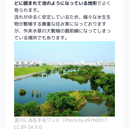
どに囲まれて池のようになっている地形
でよく
見られます。
流れがゆるく安定しているため、様々な水生生
物が繁殖する貴重な住み家になっております
が、外来水草の大繁殖の最前線になってしまっ
ている場所でもあります。
淀川に点在するワンド（Photo by e97h0017,
CC BY-SA 3.0