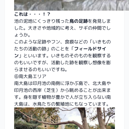
これは・・・！？
池の泥地にくっきり残った
鳥の足跡
を発見しま
した。大きさや地域的に考え、サギの仲間でし
ょうか。
このような足跡やフン、食痕などの「いきもの
たちの活動の跡」のことを「
フィールドサイ
ン
」といいます。いきものそのものを観察する
のもいいですが、活動した跡を観察し想像を膨
らませるのもいいですね。
⑥南大島エリア
南大島は印月池の南側に浮かぶ島で、北大島や
印月池の西岸（芝生）から眺めることが出来ま
す。身を隠す植物が豊かで人が立ち入らない南
大島は、水鳥たちの繁殖地にもなっています。