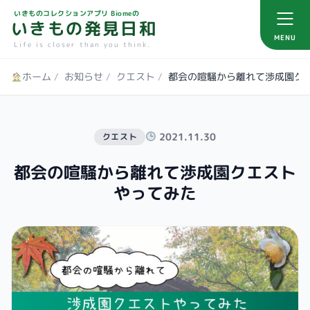
いきものコレクションアプリ Biomeの
いきもの発見日和
MENU
Life is closer than you think.
ホーム
/
お知らせ
/
クエスト
/
都会の喧騒から離れて渉成園ク
2021.11.30
クエスト
都会の喧騒から離れて渉成園クエスト
やってみた