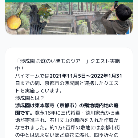
「渉成園 お庭のいきものツアー」クエスト実施
中！
バイオームでは
2021年11月5日～2022年1月31
日
までの間、京都市の渉成園と連携したクエス
トを実施しています。
渉成園とは？
渉成園は東本願寺（京都市）の飛地境内地の庭
園です。
寛永18年に三代将軍・徳川家光から当
地が寄進され、石川丈山の趣向を入れた作庭が
なされました。約1万6百坪の敷地には京都市街
の中とは思えないほど草花に溢れ、四季折々の