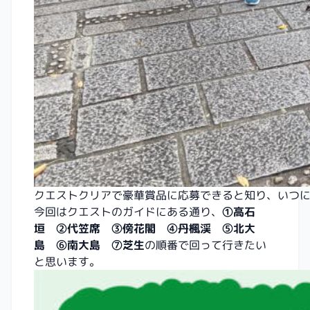
クエストクリアで豪華賞品に応募できると知り、いつ
今回はクエストのガイドにある通り、
①高石
垣 ②代笠席 ③傍花閣 ④丹楓渓 ⑤北大
島 ⑥南大島 ⑦芝生
の順番で回って行きたい
と思います。