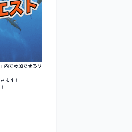
）」内で参加できるリ
できます！
う！