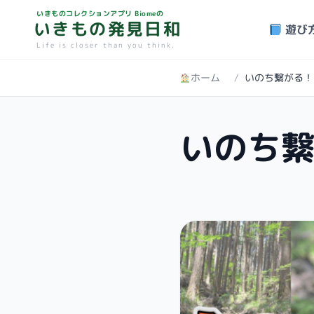
いきものコレクションアプリ Biomeの
いきもの発見日和
遊び
Life is closer than you think.
ホーム
/
いのち繋がる！
いのち繋