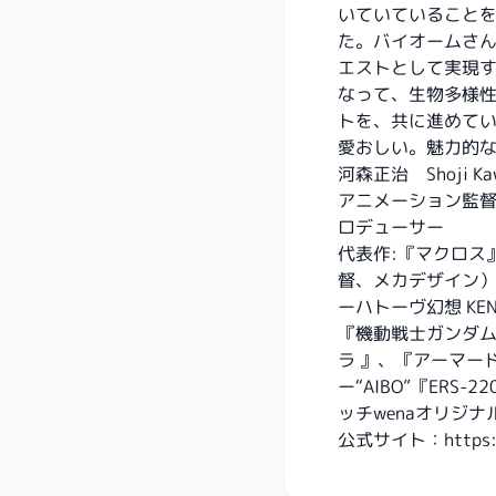
いていていること
た。バイオームさ
エストとして実現
なって、生物多様
トを、共に進めて
愛おしい。魅力的な
河森正治 Shoji Ka
アニメーション監督
ロデューサー
代表作:『マクロス
督、メカデザイン
ーハトーヴ幻想 K
『機動戦士ガンダム
ラ 』、『アーマー
ー“AIBO”『ER
ッチwenaオリジ
公式サイト：
https