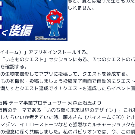
ると、夏とは違った生きものた
しれません。
（バイオーム）」アプリをインストールする。
の「いきものクエスト」セクションにある、３つのクエストの
ドを確認する。
象の生物を撮影してアプリに投稿して、クエストを達成する。
きものを撮影・投稿しましょう投稿完了画面で自動的にクエス
を満たすとクエスト達成です！クエストを達成したらイベント
西万博 テーマ事業プロデューサー 河森正治氏より
西万博のテーマである「いのち輝く未来世界のデザイン」。これ
したらいいか考えていた時、藤木さん（バイオーム CEO）と
アマゾン、イエローストーンなどで強烈なカルチャーショック
んの理念に深く共鳴しました。私のパビリオンでは、今、この