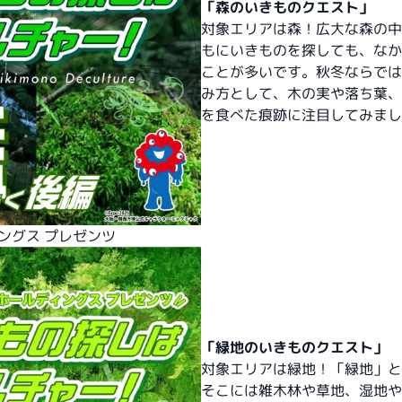
「森のいきものクエスト」
対象エリアは森！広大な森の中
もにいきものを探しても、なか
ことが多いです。秋冬ならでは
み方として、木の実や落ち葉、
を食べた痕跡に注目してみまし
ィングス プレゼンツ
「緑地のいきものクエスト」
対象エリアは緑地！「緑地」と
そこには雑木林や草地、湿地や