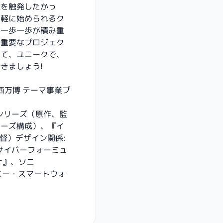
験を触発したかっ
手軽に始められるク
な一歩一歩が積み重
い重要なプロジェク
くて、ユニークで、
きましょう!
西万博 テーマ事業プ
シリーズ（原作、監
リーズ構成）、『イ
監督）デザイン関係:
サイバーフォーミュ
ナ』、ソニ
ソニー・スマートウォ