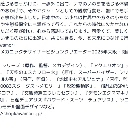
を感じるきっかけに、一歩外に出て、ナマのいのちを感じる体
んのおかげで、そのアクションとしての観察行動を、誰にでも
する事が出来ました。日本中の、いずれは世界中の方々の小さ
性や生態系保全にも繋がって行く。これからの時代に欠かせな
いただく夢が叶い、心から感謝しております。可愛くて、美し
いきものたちに出逢い、共に生きる、今、を未来につなげに行
wamori
メカニックデザイナービジョンクリエーター2025年大阪・関
』シリーズ（原作、監督、メカデザイン）、『アクエリオン』
）、『天空のエスカフローネ』（原作、スーパーバイザー、シ
ENJIの春』（原作、監督）、『地球少女アルジュナ』（原作、
0083スターダストメモリー』『攻殻機動隊』、『新世紀GPX
ドコア』、『交響詩篇エウレカセブン』、『デモンエクスマキ
S-220』、日産デュアリス『パワード・スーツ デュアリス』、
ナルモデル盤面デザインなど。
://shojikawamori.jp/