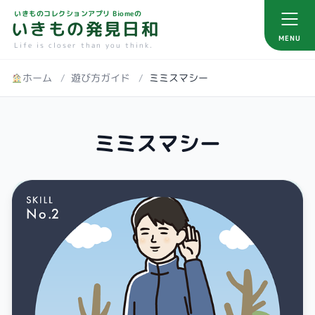
いきものコレクションアプリ Biomeの
いきもの発見日和
MENU
Life is closer than you think.
ホーム
/
遊び方ガイド
/
ミミスマシー
ミミスマシー