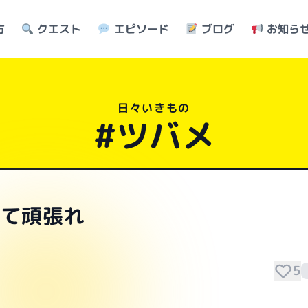
方
クエスト
エピソード
ブログ
お知ら
日々いきもの
#ツバメ
育て頑張れ
5