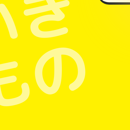
いき
もの