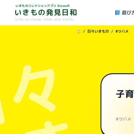
いきものコレクションアプリ Biomeの
いきもの発見日和
遊び
Life is closer than you think.
/
日々いきもの
/
#ツバメ
日々
子
#ツバメ