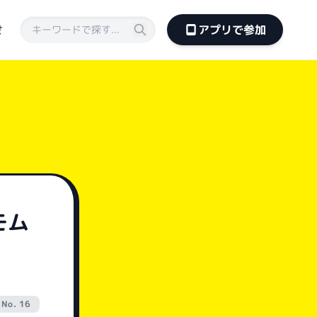
せ
アプリで参加
モム
No. 16