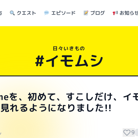
方
クエスト
エピソード
ブログ
お知ら
日々いきもの
#イモムシ
omeを、初めて、すこしだけ、イ
見れるようになりました!!
9
シ