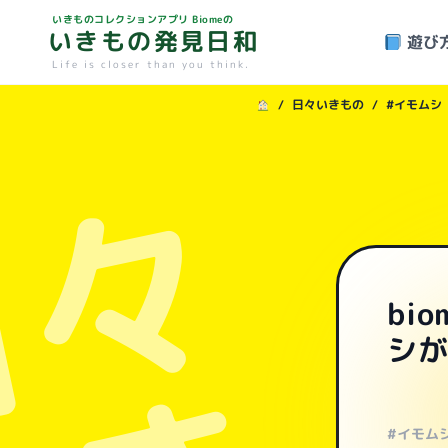
いきものコレクションアプリ Biomeの
いきもの発見日和
遊び
Life is closer than you think.
/
日々いきもの
/
#イモムシ
日々
bi
シが
#イモム