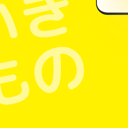
いき
もの