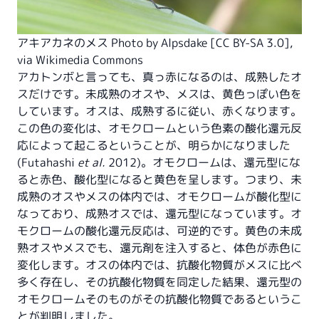
アキアカネのメス Photo by Alpsdake [
CC BY-SA 3.0
],
via Wikimedia Commons
アカトンボと言っても、真っ赤になるのは、成熟したオ
スだけです。未成熟のオスや、メスは、黄色っぽい色を
しています。オスは、成熟するに従い、赤くなります。
この色の変化は、オモクロームという色素の酸化還元反
応によって起こるということが、明らかになりました
(Futahashi
et al.
2012)。オモクロームは、還元型にな
ると赤色、酸化型になると黄色を呈します。つまり、未
成熟のオスやメスの体内では、オモクロームが酸化型に
なっており、成熟オスでは、還元型になっています。オ
モクロームの酸化還元反応は、可逆的です。黄色の未成
熟オスやメスでも、還元剤を注入すると、体色が赤色に
変化します。オスの体内では、抗酸化物質がメスに比べ
多く存在し、その抗酸化物質を同定した結果、還元型の
オモクロームそのものがその抗酸化物質であるというこ
とが判明しました。