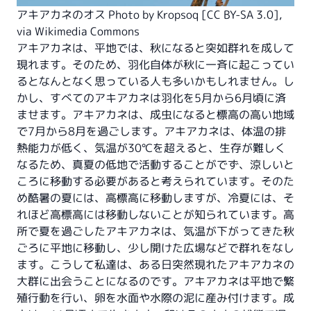
アキアカネのオス Photo by Kropsoq [
CC BY-SA 3.0
],
via Wikimedia Commons
アキアカネは、平地では、秋になると突如群れを成して
現れます。そのため、羽化自体が秋に一斉に起こってい
るとなんとなく思っている人も多いかもしれません。し
かし、すべてのアキアカネは羽化を5月から6月頃に済
ませます。アキアカネは、成虫になると標高の高い地域
で7月から8月を過ごします。アキアカネは、体温の排
熱能力が低く、気温が30℃を超えると、生存が難しく
なるため、真夏の低地で活動することがでず、涼しいと
ころに移動する必要があると考えられています。そのた
め酷暑の夏には、高標高に移動しますが、冷夏には、そ
れほど高標高には移動しないことが知られています。高
所で夏を過ごしたアキアカネは、気温が下がってきた秋
ごろに平地に移動し、少し開けた広場などで群れをなし
ます。こうして私達は、ある日突然現れたアキアカネの
大群に出会うことになるのです。アキアカネは平地で繁
殖行動を行い、卵を水面や水際の泥に産み付けます。成