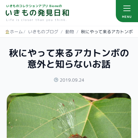
いきものコレクションアプリ Biomeの
いきもの発見日和
MENU
Life is closer than you think.
ホーム
/
いきものブログ
/
動物
/
秋にやって来るアカトンボの
意外と知らないお話
2019.09.24