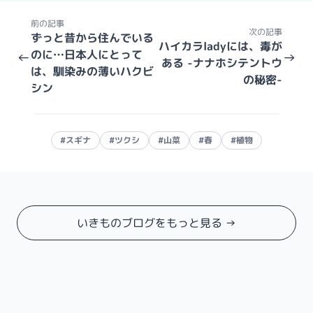
前の記事
次の記事
ずっと昔から住んでいる
ハイカラladyには、毒が
のに…日本人にとって
←
→
ある -ナナホシテントウ
は、馴染みの薄いハクビ
の秘密-
シン
#スギナ
#ツクシ
#山菜
#春
#植物
いきものブログをもっと見る →