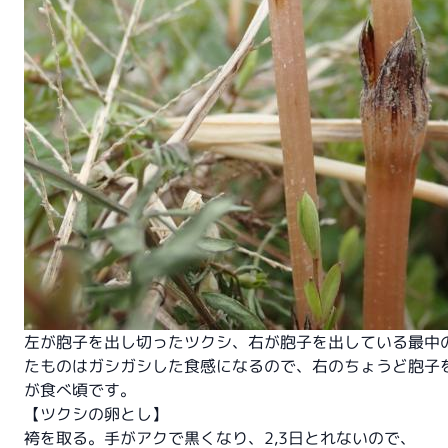
左が胞子を出し切ったツクシ、右が胞子を出している最中
たものはガシガシした食感になるので、右のちょうど胞子
が食べ頃です。
【ツクシの卵とし】
袴を取る。手がアクで黒くなり、2,3日とれないので、