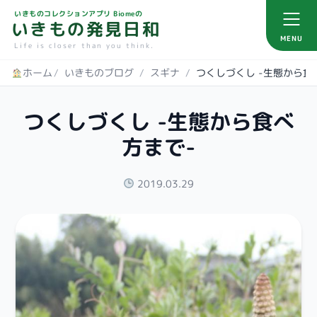
いきものコレクションアプリ Biomeの
いきもの発見日和
MENU
Life is closer than you think.
ホーム
/
いきものブログ
/
スギナ
/
つくしづくし -生態から食
つくしづくし -生態から食べ
方まで-
2019.03.29