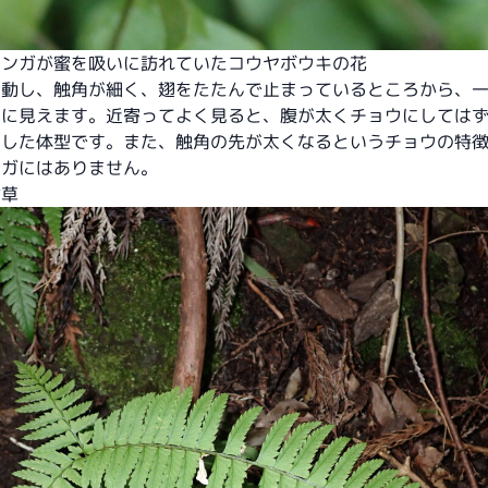
モンガが蜜を吸いに訪れていたコウヤボウキの花
活動し、触角が細く、翅をたたんで止まっているところから、
間に見えます。近寄ってよく見ると、腹が太くチョウにしては
りした体型です。また、触角の先が太くなるというチョウの特
ンガにはありません。
食草