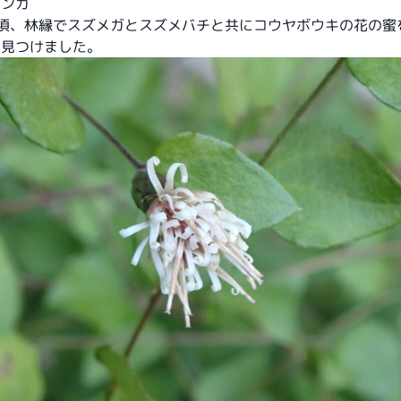
モンガ
時頃、林縁でスズメガとスズメバチと共にコウヤボウキの花の蜜
を見つけました。