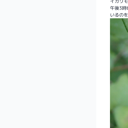
イカリ
午後3
いるの