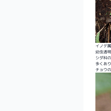
イノデ
幼虫透
シダ科
多くあ
チョウ