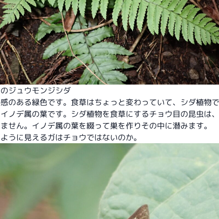
属のジュウモンジシダ
明感のある緑色です。食草はちょっと変わっていて、シダ植物
のイノデ属の葉です。シダ植物を食草にするチョウ目の昆虫は
りません。イノデ属の葉を綴って巣を作りその中に潜みます。
のように見えるガはチョウではないのか。