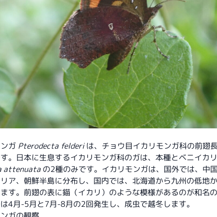
モンガ
Pterodecta felderi
は、チョウ目イカリモンガ科の前翅長
です。日本に生息するイカリモンガ科のガは、本種とベニイカ
a attenuata
の2種のみです。イカリモンガは、国外では、中
ベリア、朝鮮半島に分布し、国内では、北海道から九州の低地
します。前翅の表に錨（イカリ）のような模様があるのが和名
は4月-5月と7月-8月の2回発生し、成虫で越冬します。
モンガの観察