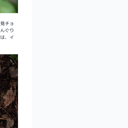
一見チョ
ずんぐり
徴は、イ