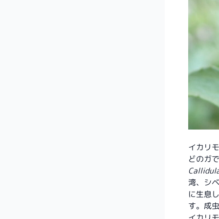
イカリ
どのガ
Callidul
湾、シ
に生息
す。成虫
イカリ