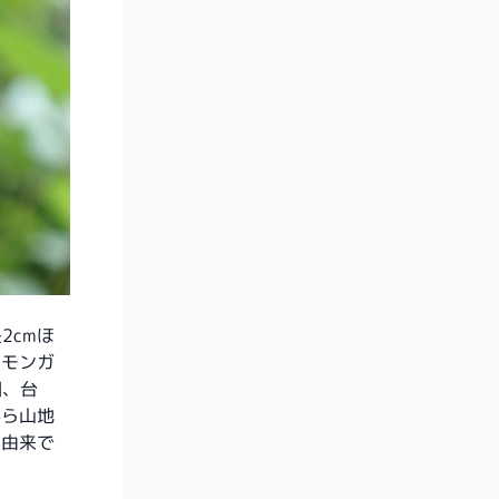
2cmほ
リモンガ
国、台
から山地
の由来で