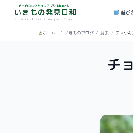
いきものコレクションアプリ Biomeの
いきもの発見日和
遊び
Life is closer than you think.
ホーム
/
いきものブログ
/
昆虫
/
チョウみ
チ