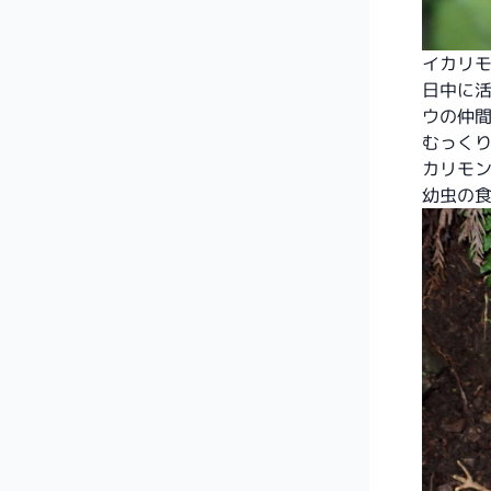
イカリ
日中に
ウの仲
むっく
カリモ
幼虫の