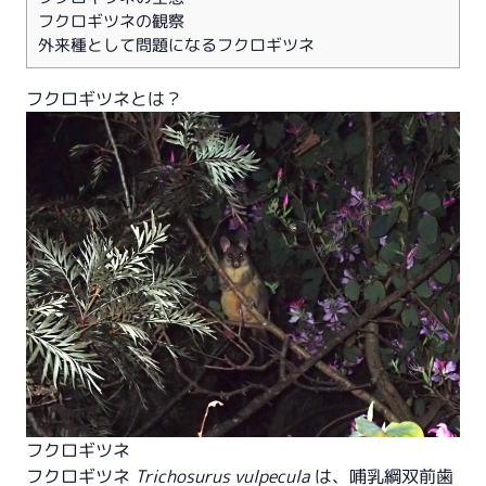
フクロギツネの観察
外来種として問題になるフクロギツネ
フクロギツネとは？
フクロギツネ
フクロギツネ
Trichosurus vulpecula
は、哺乳綱双前歯