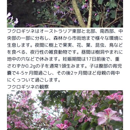
フクロギツネはオーストラリア東部と北部、南西部、中
央部の一部に分布し、森林から市街地まで様々な環境に
生息します。夜間に樹上で果実、花、葉、昆虫、鳥など
を食べる、夜行性の雑食動物です。昼間は樹洞やまれに
地中の穴などで休みます。妊娠期間は17日前後で、重
さわずか0.2gの子を通常1頭生みます。子は腹部の育児
嚢で4-5ヶ月間過ごし、その後2ヶ月間ほど母親の背中
にくっついて過ごします。
フクロギツネの観察