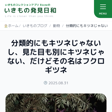
いきものコレクションアプリ Biomeの
いきもの発見日和
MENU
Life is closer than you think.
ホーム
/
いきものブログ
/
動物
/
分類的にもキツネじゃない
し、見た目も別にキツネじゃ
ない、だけどその名はフクロ
ギツネ
2025.08.31