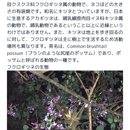
目クスクス科フクロギツネ属の動物で、ネコほどの大き
さの
有袋類
です。和名にキツネとついていますが、日本
に生息するアカギツネは、哺乳綱食肉目イヌ科キツネ属
の動物で、哺乳動物であるということ以上に近縁という
わけではありません。また、キツネは地上を歩き回るの
に対して、フクロギツネは主に樹上で生活するため活動
場所も異なります。英名は、Common brushtail
possum（ブラシのような尻尾のポッサム）であり、
ポ
ッサム
と呼ばれる動物の一種です。
フクロギツネの生態