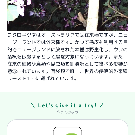
フクロギツネはオーストラリアでは在来種ですが、ニュ
ージーランドでは外来種です。かつて毛皮を利用する目
的でニュージランドに放された本種は野生化し、ウシの
結核を伝搬するとして駆除対象になっています。また、
在来の植物や鳥類や昆虫類を餌資源として食べる影響が
懸念されています。有袋類で唯一、世界の侵略的外来種
ワースト100に選ばれています。
＼ Let's give it a try! ／
やってみよう