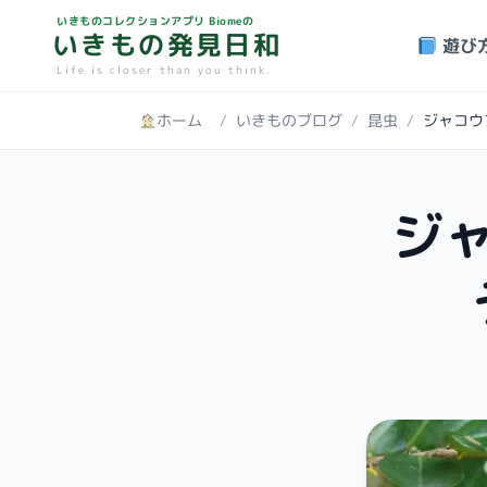
いきものコレクションアプリ Biomeの
いきもの発見日和
遊び
Life is closer than you think.
ホーム
/
いきものブログ
/
昆虫
/
ジ