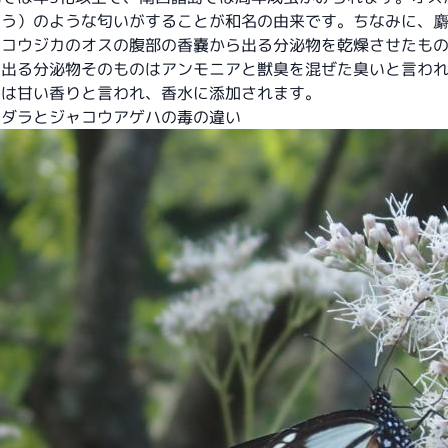
こう）のような匂いがすることが和名の由来です。ちなみに、
ャコウジカのオスの腹部の香嚢から出る分泌物を乾燥させたも
ら出る分泌物そのものはアンモニアと獣臭を混ぜた臭いと言わ
香は甘い香りと言われ、香水に添加されます。
マダラとジャコウアゲハの毒の違い