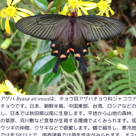
ウアゲハ
Byasa alcinous
は、チョウ目アゲハチョウ科ジャコウ
るチョウです。日本、朝鮮半島、中国東部、台湾、ロシアなど
布し、日本では秋田県以南に生息します。平地から山地の森林
辺の草原、河川敷など食草が生育する環境でよくみられます。
やウツギの仲間、クサギなどで吸蜜します。蛹で越冬し、寒冷地
地では年3化以上で、南西諸島では周年成虫がみられます。オス