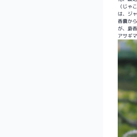
（じゃ
は、ジ
香嚢か
が、麝
アサギ