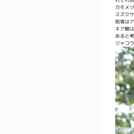
れぞれ
カモメ
スズク
前者は
キア酸
あると
ジャコ