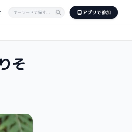
せ
アプリで参加
りそ
。