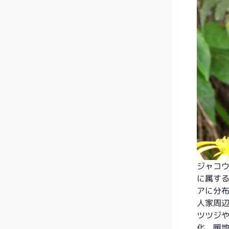
ジャコ
に属す
アに分
人家周
ツツジ
化、暖