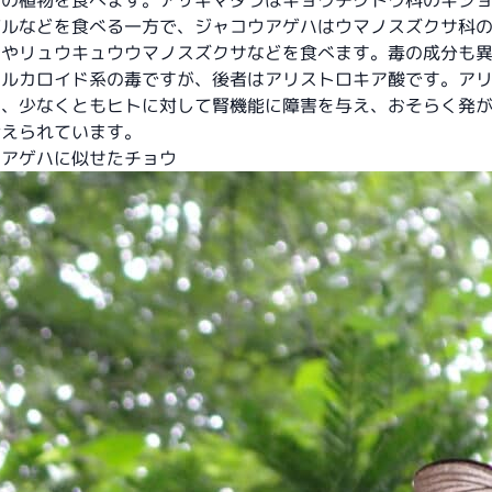
別の植物を食べます。アサギマダラはキョウチクトウ科のキジ
ヅルなどを食べる一方で、ジャコウアゲハはウマノスズクサ科
サやリュウキュウウマノスズクサなどを食べます。毒の成分も
アルカロイド系の毒ですが、後者はアリストロキア酸です。ア
は、少なくともヒトに対して腎機能に障害を与え、おそらく発
考えられています。
ウアゲハに似せたチョウ