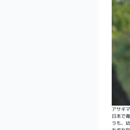
アサギ
日本で
ラも、