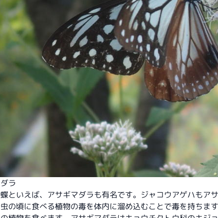
マダラ
毒蝶といえば、
アサギマダラ
も有名です。ジャコウアゲハもア
幼虫の頃に食べる植物の毒を体内に溜め込むことで毒を持ちま