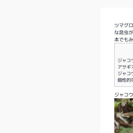
ツマグ
な昆虫
本でも
ジャコ
アサギ
ジャコ
個性的
ジャコ