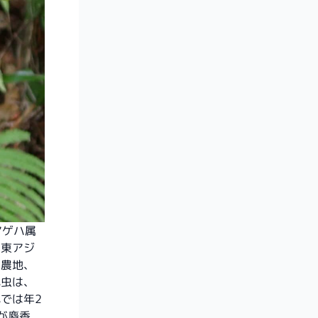
アゲハ属
の東アジ
、農地、
成虫は、
では年2
が麝香