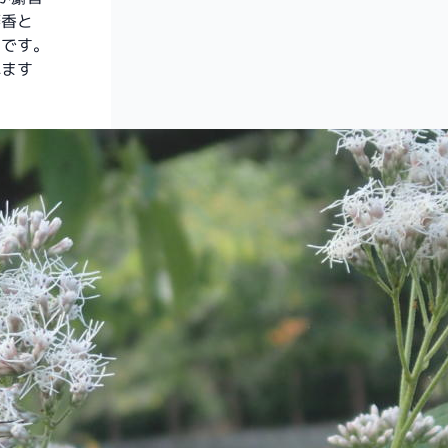
麝香と
のです。
れます