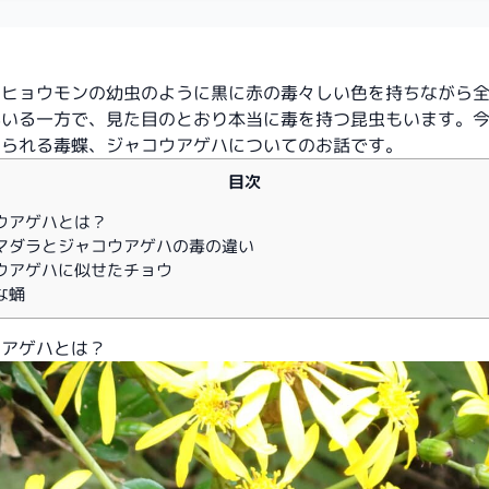
ロヒョウモンの幼虫のように黒に赤の毒々しい色を持ちながら
がいる一方で
、見た目のとおり本当に毒を持つ昆虫もいます。
みられる毒蝶、ジャコウアゲハについてのお話です。
目次
ウアゲハとは？
マダラとジャコウアゲハの毒の違い
ウアゲハに似せたチョウ
な蛹
ウアゲハとは？