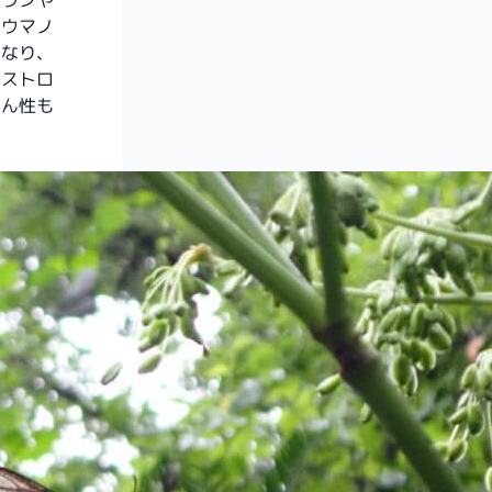
ョランや
のウマノ
異なり、
リストロ
がん性も