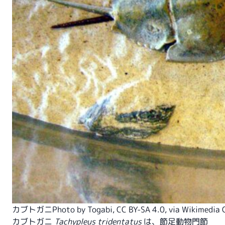
カブトガニPhoto by
Togabi
,
CC BY-SA 4.0
, via Wikimedi
カブトガニ
Tachypleus tridentatus
は、節足動物門節