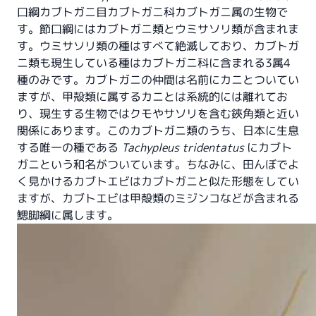
口綱カブトガニ目カブトガニ科カブトガニ属の生物で
す。節口綱にはカブトガニ類とウミサソリ類が含まれま
す。ウミサソリ類の種はすべて絶滅しており、カブトガ
ニ類も現生している種はカブトガニ科に含まれる3属4
種のみです。カブトガニの仲間は名前にカニとついてい
ますが、甲殻類に属するカニとは系統的には離れてお
り、現生する生物ではクモやサソリを含む鋏角類と近い
関係にあります。このカブトガニ類のうち、日本に生息
する唯一の種である
Tachypleus tridentatus
にカブト
ガニという和名がついています。ちなみに、田んぼでよ
く見かけるカブトエビはカブトガニと似た形態をしてい
ますが、カブトエビは甲殻類のミジンコなどが含まれる
鰓脚綱に属します。