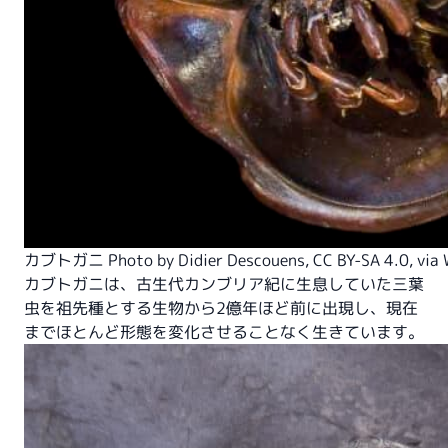
カブトガニ Photo by
Didier Descouens
,
CC BY-SA 4.0
, vi
カブトガニは、古生代カンブリア紀に生息していた三葉
虫を祖先種とする生物から2億年ほど前に出現し、現在
までほとんど形態を変化させることなく生きています。