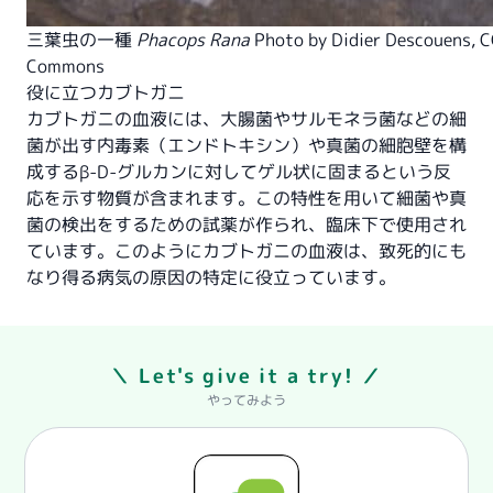
三葉虫の一種
Phacops Rana
Photo by
Didier Descouens
,
C
Commons
役に立つカブトガニ
カブトガニの血液には、大腸菌やサルモネラ菌などの細
菌が出す内毒素（エンドトキシン）や真菌の細胞壁を構
成するβ-D-グルカンに対してゲル状に固まるという反
応を示す物質が含まれます。この特性を用いて細菌や真
菌の検出をするための試薬が作られ、臨床下で使用され
ています。このようにカブトガニの血液は、致死的にも
なり得る病気の原因の特定に役立っています。
＼ Let's give it a try! ／
やってみよう