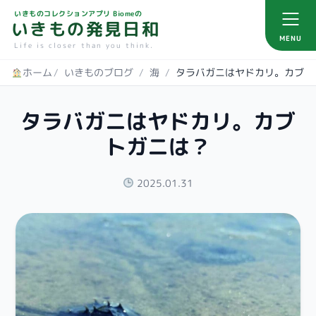
いきものコレクションアプリ Biomeの
いきもの発見日和
MENU
Life is closer than you think.
ホーム
/
いきものブログ
/
海
/
タラバガニはヤドカリ。カブト
タラバガニはヤドカリ。カブ
トガニは？
2025.01.31