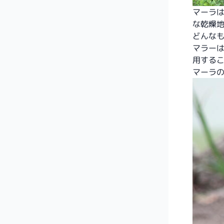
マーラ
な乾燥
どんな
マラー
用する
マーラ