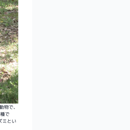
動物で、
の種で
ズミとい