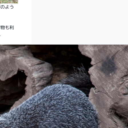
プのよう
べ物も利
。