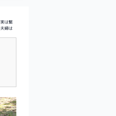
は実は繁
い夫婦は