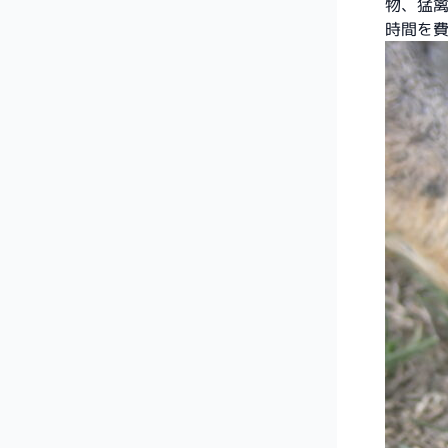
物、猛
時間を費