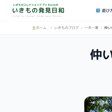
いきものコレクションアプリ Biomeの
いきもの発見日和
遊び
Life is closer than you think.
ホーム
/
いきものブログ
/
一夫一妻
/
仲い
仲