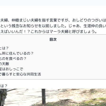
り夫婦、仲睦まじい夫婦を指す言葉ですが、おしどりのつがい
けという残念なお知らせを
以前
しました。じゃあ、生涯仲の良
言えばいいんだ！？これからはマーラ夫婦と呼びましょう。
目次
とは？
ん所に住んでいるの？
ものを食べるの？
の天敵
証はおしっこで
で暮らすと安心な共同生活
とは？