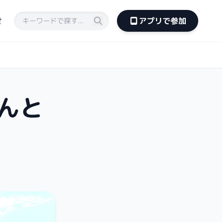
せ
アプリで参加
んと