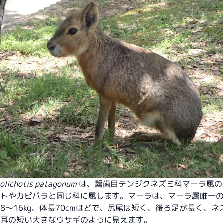
olichotis patagonum
は、齧歯目テンジクネズミ科マーラ属の
ットやカピバラと同じ科に属します。マーラは、マーラ属唯一
8〜16kg、体長70cmほどで、尻尾は短く、後ろ足が長く、ネ
は耳の短い大きなウサギのように見えます。