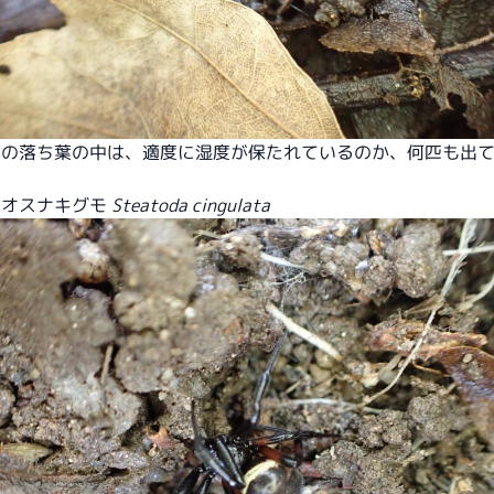
元の落ち葉の中は、適度に湿度が保たれているのか、何匹も出
ツオスナキグモ
Steatoda cingulata