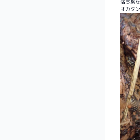
落ち葉
オカダ