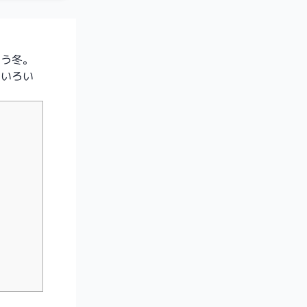
まう冬。
はいろい