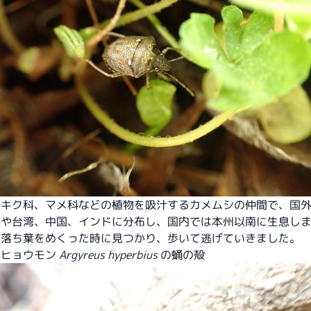
やキク科、マメ科などの植物を吸汁するカメムシの仲間で、国
島や台湾、中国、インドに分布し、国内では本州以南に生息し
の落ち葉をめくった時に見つかり、歩いて逃げていきました。
ロヒョウモン
Argyreus hyperbius
の蛹の殻