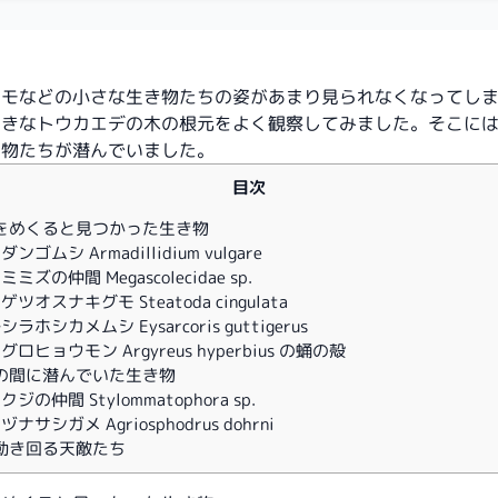
クモなどの小さな生き物たちの姿があまり見られなくなってし
大きなトウカエデの木の根元をよく観察してみました。そこに
き物たちが潜んでいました。
目次
をめくると見つかった生き物
ンゴムシ Armadillidium vulgare
ミズの仲間 Megascolecidae sp.
ゲツオスナキグモ Steatoda cingulata
ラホシカメムシ Eysarcoris guttigerus
グロヒョウモン Argyreus hyperbius の蛹の殻
の間に潜んでいた生き物
ジの仲間 Stylommatophora sp.
ナサシガメ Agriosphodrus dohrni
動き回る天敵たち