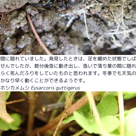
の間に隠れていました。発見したときは、足を縮めた状態でし
ませんでしたが、数分後急に動き出し、急いで落ち葉の間に隠
そらく死んだふりをしていたものと思われます。冬季でも天気
、かなり早く動くことができるようです。
ラホシカメムシ
Eysarcoris guttigerus