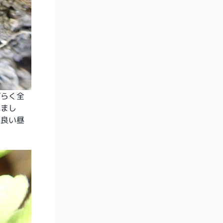
ばらく全
れまし
の良い昼