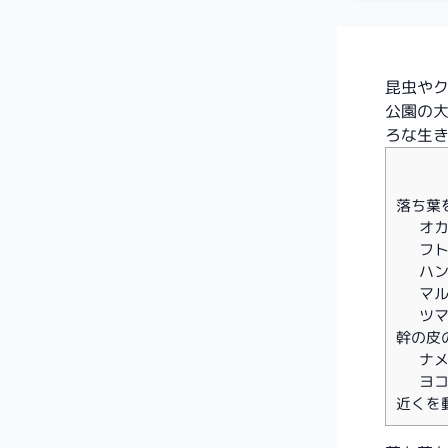
昆虫や
公園の
ろな生
落ち葉
オカダ
フトミ
ハン
マルシ
ツマ
幹の皮
ナメク
ヨコヅ
近くを