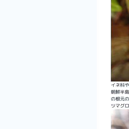
イネ科
朝鮮半
の根元
ツマグ