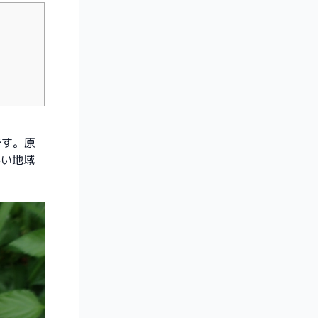
です。原
かい地域