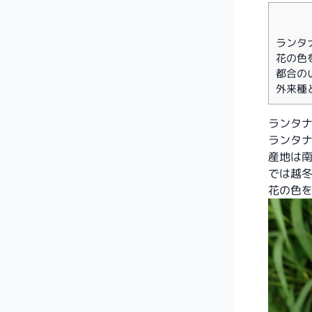
ランタ
花の色
都合の
外来種
ランタ
ランタ
産地は
では越冬
花の色