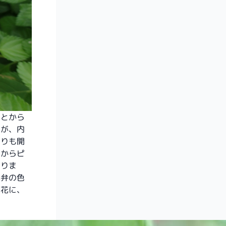
ことから
すが、内
よりも開
色からピ
なりま
花弁の色
い花に、