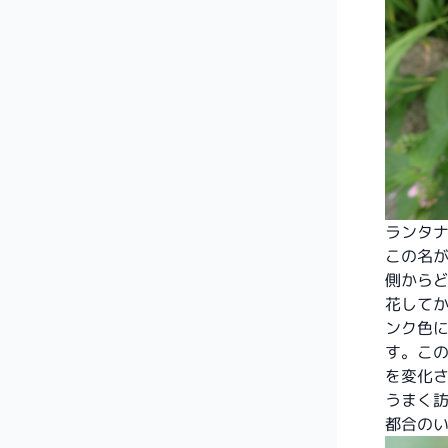
ランタ
この名
側から
花して
ンク色
す。こ
を変化
うまく
都合の