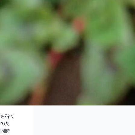
子を砕く
そのた
、同時