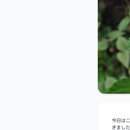
今日は
きまし