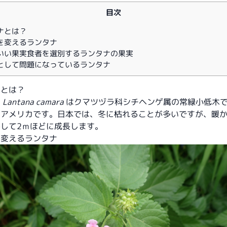
目次
ナとは？
を変えるランタナ
いい果実食者を選別するランタナの果実
として問題になっているランタナ
ナとは？
ナ
Lantana camara
はクマツヅラ科シチヘンゲ属の常緑小低木
南アメリカです。日本では、冬に枯れることが多いですが、暖
して2ｍほどに成長します。
を変えるランタナ