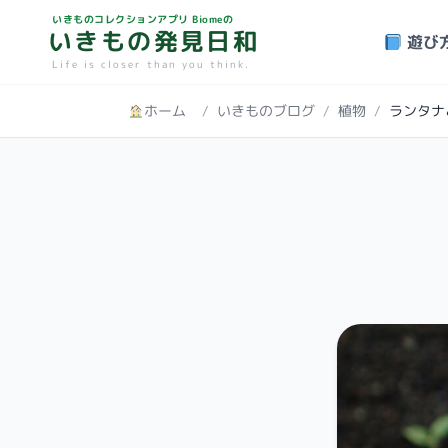
いきものコレクションアプリ Biomeの
いきもの発見日和
遊び
Life is closer than you think.
ホーム
/
いきものブログ
/
植物
/
ランタナ