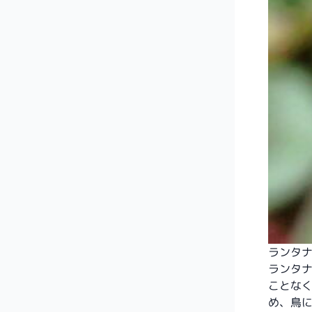
ランタ
ランタ
ことな
め、鳥