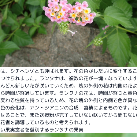
ナは、シチヘンゲとも呼ばれます。花の色がしだいに変化する
がつけられました。ランタナは、複数の花が一塊になっていま
どんどん新しい花が咲いていくため、塊の外側の花は内側の花
から時間が経過しています。ランタナの花は、時間が経つと黄
に変わる性質を持っているため、花の塊の外側と内側で色が異
の色の変化は、アントシアニンの合成・蓄積によるものです。
させることで、また送授粉が完了していない咲いてから間もな
訪花者を誘導しているものと考えられます。
いい果実食者を選別するランタナの果実