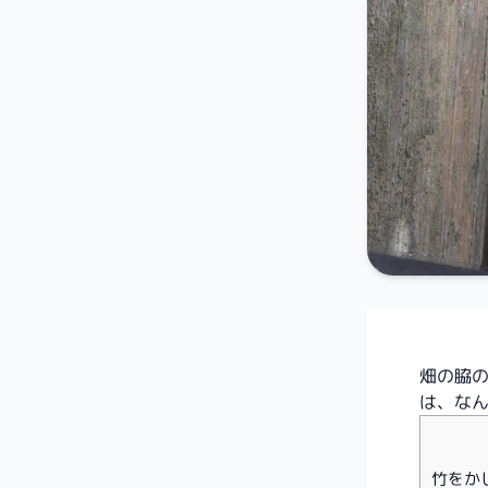
畑の脇
は、な
竹をか