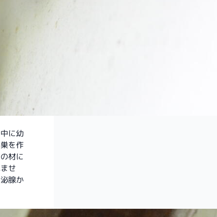
の中に幼
た巣を作
側の材に
れませ
分泌腺か