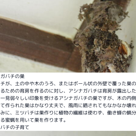
ナガバチの巣
バチが、土の中や木のうろ、またはボール状の外壁で覆った巣
てるための育房を作るのに対し、アシナガバチは育房が露出し
。一見弱々しい印象を受けるアシナガバチの巣ですが、木の内
って作られた巣はかなり丈夫で、風雨に晒されてもなかなか壊
なみに、ミツバチは巣作りに植物の繊維は使わず、働き蜂の蝋
れる蜜蝋を用いて巣を作ります。
ガバチの子育て