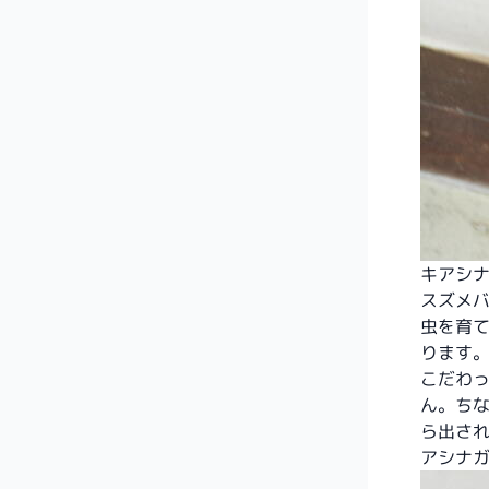
キアシ
スズメ
虫を育
ります
こだわ
ん。ち
ら出さ
アシナ