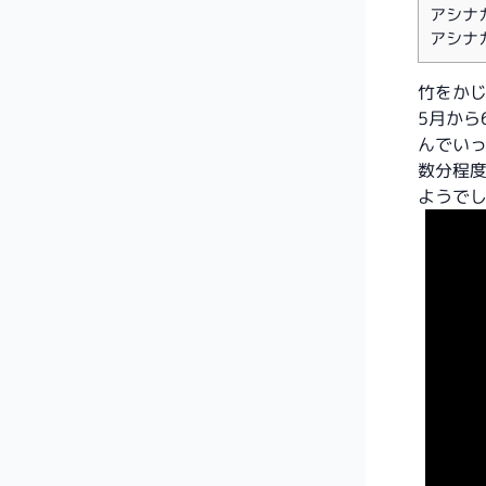
アシナ
アシナ
竹をか
5月から
んでい
数分程
ようで