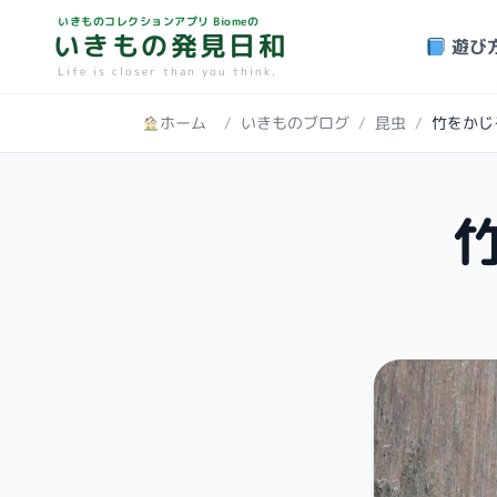
いきものコレクションアプリ Biomeの
いきもの発見日和
遊び
Life is closer than you think.
ホーム
/
いきものブログ
/
昆虫
/
竹をかじ