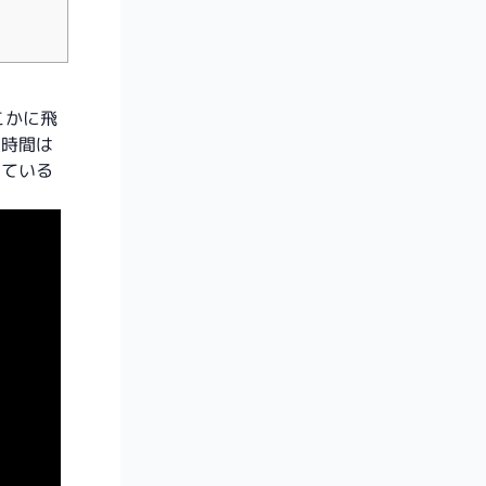
こかに飛
在時間は
っている