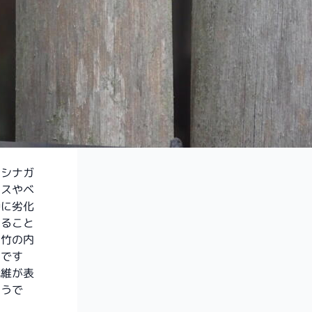
アシナガ
ラスやベ
特に劣化
なること
た竹の内
いです
繊維が表
ようで