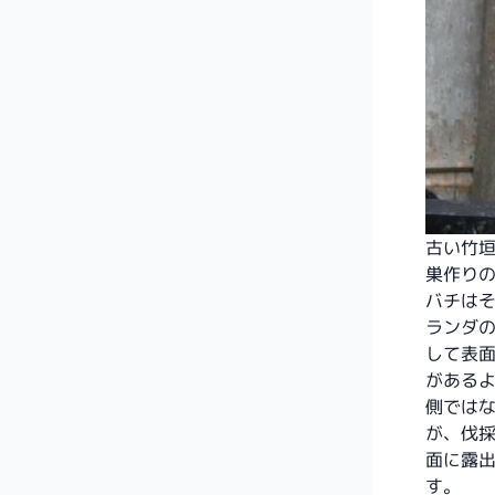
古い竹
巣作り
バチは
ランダ
して表
がある
側では
が、伐
面に露
す。