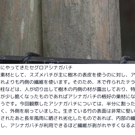
垣にやってきたセグロアシナガバチ
の素材として、スズメバチが主に樹木の表皮を使うのに対し、
それよりも内側の繊維を使います。そのため、木で作られたテ
の柱などは、人が切り出して樹木の内側の材が露出しており、
面が少し脆くなったものであればアシナガバチの格好の巣材に
ようです。今回観察したアシナガバチについては、半分に割っ
なく、外側を削っていました。生きている竹の表面は非常に堅
採されたあと長年風雨に晒され劣化したものであれば、内部の
出し、アシナガバチが利用できるほど繊維が剥がれやすくなる