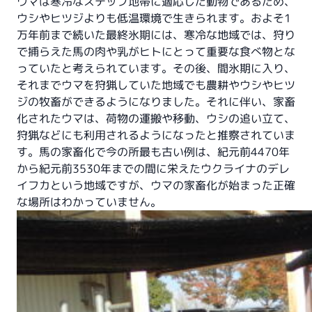
ウマは寒冷なステップ地帯に適応した動物であるため、
ウシやヒツジよりも低温環境で生きられます。およそ1
万年前まで続いた最終氷期には、寒冷な地域では、狩り
で捕らえた馬の肉や乳がヒトにとって重要な食べ物とな
っていたと考えられています。その後、間氷期に入り、
それまでウマを狩猟していた地域でも農耕やウシやヒツ
ジの牧畜ができるようになりました。それに伴い、家畜
化されたウマは、荷物の運搬や移動、ウシの追い立て、
狩猟などにも利用されるようになったと推察されていま
す。馬の家畜化で今の所最も古い例は、紀元前4470年
から紀元前3530年までの間に栄えたウクライナのデレ
イフカという地域ですが、ウマの家畜化が始まった正確
な場所はわかっていません。