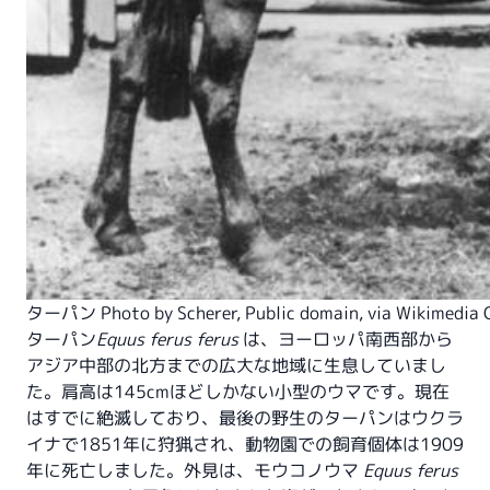
ターパン Photo by
Scherer
, Public domain, via Wikimedi
ターパン
Equus ferus ferus
は、ヨーロッパ南西部から
アジア中部の北方までの広大な地域に生息していまし
た。肩高は145cmほどしかない小型のウマです。現在
はすでに絶滅しており、最後の野生のターパンはウクラ
イナで1851年に狩猟され、動物園での飼育個体は1909
年に死亡しました。外見は、モウコノウマ
Equus ferus