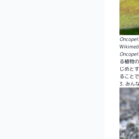
Oncopel
Wikimed
Oncopel
る植物
じめと
ること
3. み