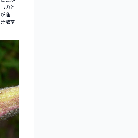
るものと
齢が進
、分散す