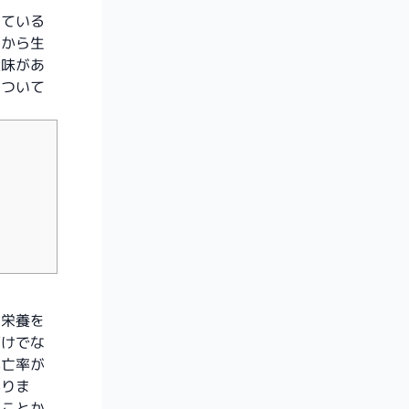
している
卵から生
意味があ
について
は栄養を
だけでな
死亡率が
がりま
のことか