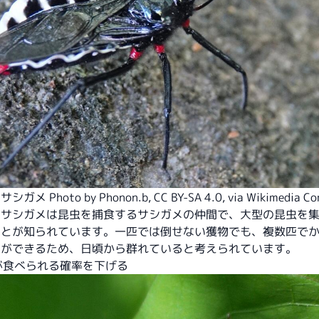
シガメ Photo by
Phonon.b
,
CC BY-SA 4.0
, via Wikimedia 
ナサシガメは昆虫を捕食するサシガメの仲間で、大型の昆虫を
ことが知られています。一匹では倒せない獲物でも、複数匹で
とができるため、日頃から群れていると考えられています。
分が食べられる確率を下げる