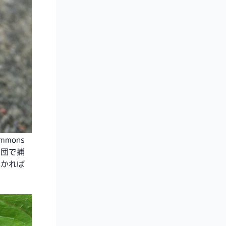
Commons
集団で捕
かかれば