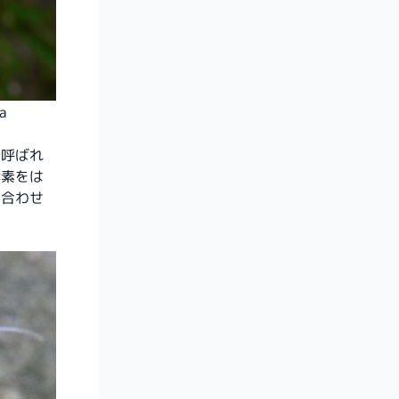
ia
と呼ばれ
酵素をは
を合わせ