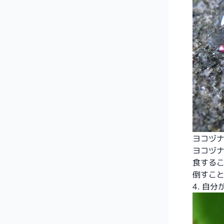
ヨコヅナサ
ヨコヅ
食する
倒すこ
4. 自