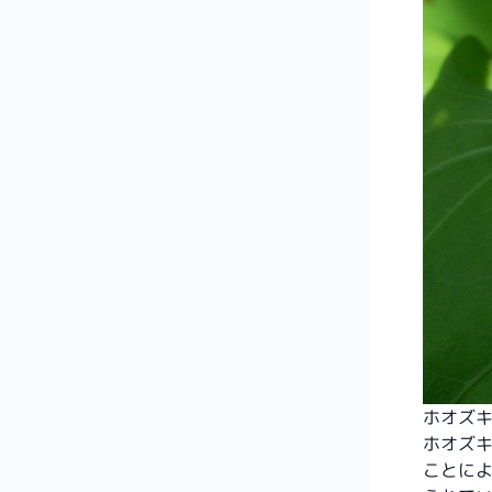
ホオズキカ
ホオズ
ことに