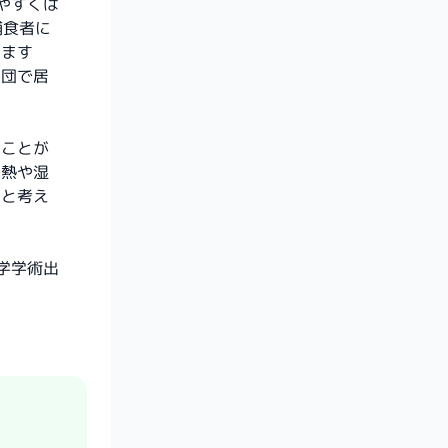
やすくは
捕食者に
ります
集団で居
ることが
な熱や湿
ると考え
大学学術出