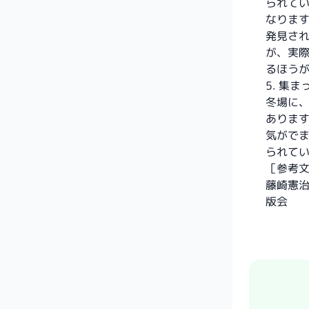
られて
なります
発見さ
が、実
るほう
5. 集
冬場に
ありま
気がで
られて
［参考
藤崎憲治
版会