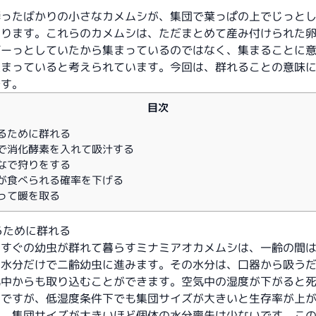
孵ったばかりの小さなカメムシが、集団で葉っぱの上でじっと
あります。これらのカメムシは、ただまとめて産み付けられた
ボーっとしていたから集まっているのではなく、集まることに
集まっていると考えられています。今回は、群れることの意味
です。
目次
れるために群れる
集団で消化酵素を入れて吸汁する
んなで狩りをする
自分が食べられる確率を下げる
まって暖を取る
れるために群れる
てすぐの幼虫が群れて暮らすミナミアオカメムシは、一齢の間
に水分だけで二齢幼虫に進みます。その水分は、口器から吸う
気中からも取り込むことができます。空気中の湿度が下がると
のですが、低湿度条件下でも集団サイズが大きいと生存率が上
た、集団サイズが大きいほど個体の水分喪失は少ないです。こ