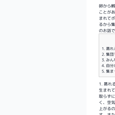
卵から
ことが
まれて
るから
のお話
1. 蒸
2. 
3. み
4. 
5. 集
1. 蒸
生まれ
取らず
く、空
上がる
す。ま