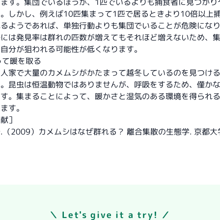
います。集団でいるほうが、1匹でいるよりも捕食者に見つかり
。しかし、例えば10匹集まって1匹で居るときより10倍以上
れるようであれば、単独行動よりも集団でいることが危険にな
際には発見率は群れの匹数が増えてもそれほど増えないため、
が自分が狙われる可能性が低くなります。
まって暖を取る
、人家で大量のカメムシがかたまって越冬しているのを見つけ
す。昆虫は恒温動物ではありませんが、呼吸をするため、僅か
ます。集まることによって、暖かさと湿気のある環境を得られ
います。
文献］
.（2009）カメムシはなぜ群れる？ 離合集散の生態学. 京都
＼ Let's give it a try! ／