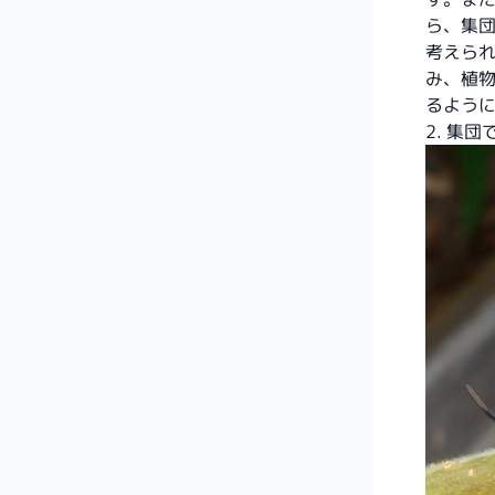
ら、集
考えら
み、植
るよう
2. 集