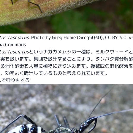
tus fasciatus
Photo by Greg Hume (Greg5030)
,
CC BY 3.0
, v
ia Commons
tus fasciatus
というナガカメムシの一種は、ミルクウィード
の実を吸います。集団で吸汁することにより、タンパク質分解
する消化酵素を大量に植物に送り込みます。複数匹の消化酵素
で、効率よく吸汁しているものと考えられています。
んなで狩りをする