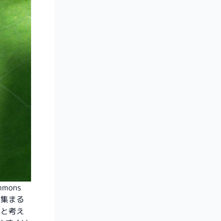
ommons
で集まる
かと考え